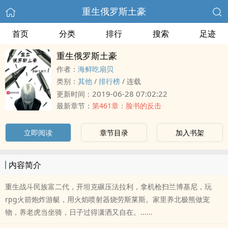
重生俄罗斯土豪
首页
分类
排行
搜索
足迹
重生俄罗斯土豪
作者：
海鲜吃扇贝
类别：
其他
/
排行榜
/
连载
2019-06-28 07:02:22
更新时间：
最新章节：
第461章：脸书的反击
立即阅读
章节目录
加入书架
内容简介
重生战斗民族富二代，开坦克碾压法拉利，拿机枪扫兰博基尼，玩
rpg火箭炮炸游艇，用火焰喷射器烧劳斯莱斯。家里养北极熊做宠
物，养老虎当坐骑，日子过得潇洒又自在。......