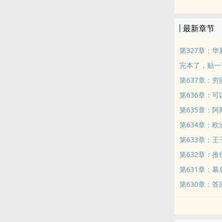
最新章节
第327章：
完本了，贴一
第637章：
第636章：
第635章：
第634章：
第633章：
第632章：推
第631章：幕
第630章：