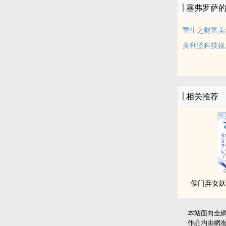
塞弗罗萨
重生之财富美
美利坚科技娱
相关推荐
本站面向全
作品均由網