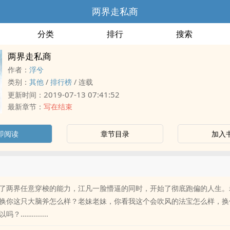
两界走私商
分类
排行
搜索
两界走私商
作者：
浮兮
类别：
其他
/
排行榜
/
连载
2019-07-13 07:41:52
更新时间：
最新章节：
写在结束
即阅读
章节目录
加入
了两界任意穿梭的能力，江凡一脸懵逼的同时，开始了彻底跑偏的人生。
换你这只大脑斧怎么样？老妹老妹，你看我这个会吹风的法宝怎么样，换
……........