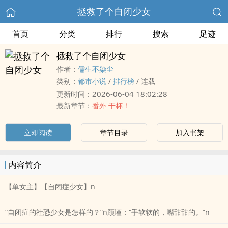
拯救了个自闭少女
首页
分类
排行
搜索
足迹
拯救了个自闭少女
作者：
儒生不染尘
类别：
都市小说
/
排行榜
/
连载
2026-06-04 18:02:28
更新时间：
最新章节：
番外 干杯！
立即阅读
章节目录
加入书架
内容简介
【单女主】【自闭症少女】n
“自闭症的社恐少女是怎样的？”n顾谨：“手软软的，嘴甜甜的。”n