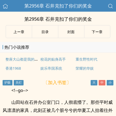
第2956章 石井克扣了你们的奖金
第2956章 石井克扣了你们的奖金
上ー章
目录
封面
下ー章
热门小说推荐
整座大山都是我的猎场
校花的贴身高手
重生野性时代
香港1968
娱乐帝国系统
荣耀的华娱
〔加入书签〕
<!--go-->
山田站在石井办公室门口，人彻底懵了。那些平时威
风凛凛的家具，此刻正被几个脏兮兮的华夏工人抬着往外