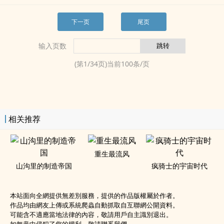
下一页
尾页
输入页数
(第
1
/
34
页)当前
100
条/页
相关推荐
重生最流风
山沟里的制造帝国
疯骑士的宇宙时代
本站面向全網提供無差別服務，提供的作品版權屬於作者。
作品均由網友上傳或系統爬蟲自動抓取自互聯網公開資料。
可能含不適應當地法律的內容，敬請用戶自主識別退出。