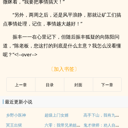
微眯着，“我要把事情搞大！”
“另外，两周之后，还是风平浪静，那就让矿工们搞
点事情处理，记住，事情越大越好！”
振丰一一在心里记下，但随后振丰狐疑的向陈阳问
道，“陈老板，您这打的到底是什么主意？我怎么没看懂
呢？”<!--over-->
〔加入书签〕
上ー章
目录
封面
下ー章
最近更新小说
高手下山，我有九个无敌师父！
乡野小医神
超级上门女婿
六零：我带兄弟姐妹天天吃肉
鬼才律师：劝人自首还被送锦旗？
冥王出狱