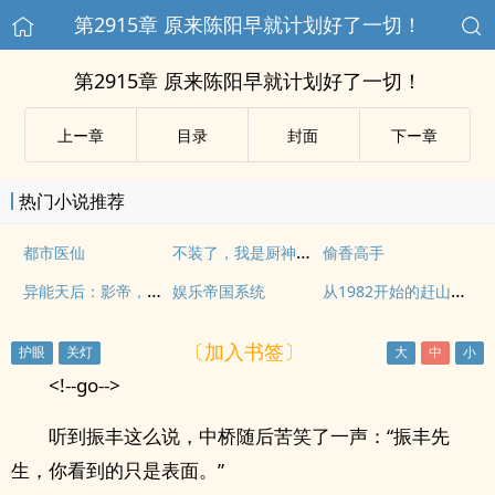
第2915章 原来陈阳早就计划好了一切！
第2915章 原来陈阳早就计划好了一切！
上ー章
目录
封面
下ー章
热门小说推荐
不装了，我是厨神我摊牌了！
都市医仙
偷香高手
异能天后：影帝，结婚吧
从1982开始的赶山生涯
娱乐帝国系统
〔加入书签〕
<!--go-->
听到振丰这么说，中桥随后苦笑了一声：“振丰先
生，你看到的只是表面。”