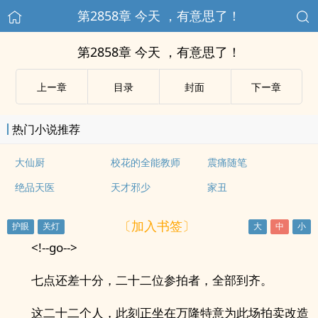
第2858章 今天 ，有意思了！
第2858章 今天 ，有意思了！
上ー章
目录
封面
下ー章
热门小说推荐
大仙厨
校花的全能教师
震痛随笔
绝品天医
天才邪少
家丑
〔加入书签〕
<!--go-->
七点还差十分，二十二位参拍者，全部到齐。
这二十二个人，此刻正坐在万隆特意为此场拍卖改造