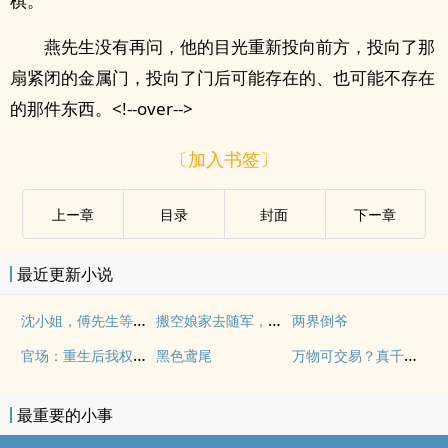
棋。”
燕先生没有再问，他的目光重新投向前方，投向了那
扇紧闭的金属门，投向了门后可能存在的、也可能不存在
的那件东西。<!--over-->
〔加入书签〕
上ー章
目录
封面
下ー章
最近更新小说
沈小姐，傅先生等你三年了
搬空娘家去随军，禁欲大佬破戒了
两界倒爷
官场：重生后我权势滔天
万物可交易？真千金掌生死断祸福
黑色鸢尾
最重要的小事