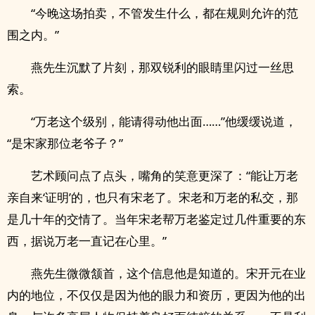
“今晚这场拍卖，不管发生什么，都在规则允许的范
围之内。”
燕先生沉默了片刻，那双锐利的眼睛里闪过一丝思
索。
“万老这个级别，能请得动他出面……”他缓缓说道，
“是宋家那位老爷子？”
艺术顾问点了点头，嘴角的笑意更深了：“能让万老
亲自来‘证明’的，也只有宋老了。宋老和万老的私交，那
是几十年的交情了。当年宋老帮万老鉴定过几件重要的东
西，据说万老一直记在心里。”
燕先生微微颔首，这个信息他是知道的。宋开元在业
内的地位，不仅仅是因为他的眼力和资历，更因为他的出