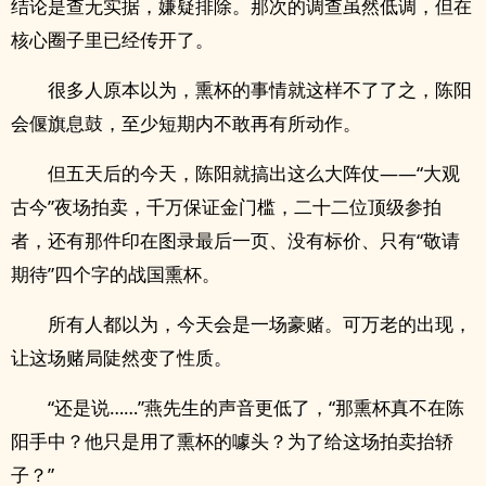
结论是查无实据，嫌疑排除。那次的调查虽然低调，但在
核心圈子里已经传开了。
很多人原本以为，熏杯的事情就这样不了了之，陈阳
会偃旗息鼓，至少短期内不敢再有所动作。
但五天后的今天，陈阳就搞出这么大阵仗——“大观
古今”夜场拍卖，千万保证金门槛，二十二位顶级参拍
者，还有那件印在图录最后一页、没有标价、只有“敬请
期待”四个字的战国熏杯。
所有人都以为，今天会是一场豪赌。可万老的出现，
让这场赌局陡然变了性质。
“还是说……”燕先生的声音更低了，“那熏杯真不在陈
阳手中？他只是用了熏杯的噱头？为了给这场拍卖抬轿
子？”