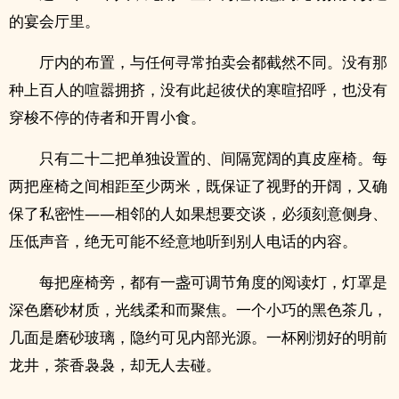
的宴会厅里。
厅内的布置，与任何寻常拍卖会都截然不同。没有那
种上百人的喧嚣拥挤，没有此起彼伏的寒暄招呼，也没有
穿梭不停的侍者和开胃小食。
只有二十二把单独设置的、间隔宽阔的真皮座椅。每
两把座椅之间相距至少两米，既保证了视野的开阔，又确
保了私密性——相邻的人如果想要交谈，必须刻意侧身、
压低声音，绝无可能不经意地听到别人电话的内容。
每把座椅旁，都有一盏可调节角度的阅读灯，灯罩是
深色磨砂材质，光线柔和而聚焦。一个小巧的黑色茶几，
几面是磨砂玻璃，隐约可见内部光源。一杯刚沏好的明前
龙井，茶香袅袅，却无人去碰。