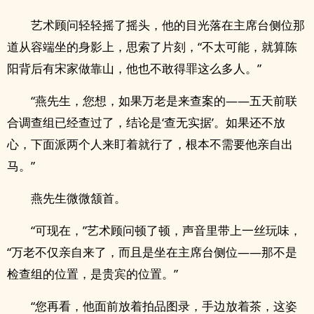
艺术顾问轻轻摇了摇头，他的目光落在主席台侧位那
道从容端坐的身影上，思索了片刻，“不太可能，就算陈
阳背后有宋家做靠山，他也不敢得罪这么多人。”
“燕先生，您想，如果万老是来查案的——五天前联
合调查组已经查过了，结论是‘查无实据’。如果还不放
心，下面派两个人来盯着就行了，根本不需要他亲自出
马。”
燕先生微微颔首。
“可现在，”艺术顾问顿了顿，声音里带上一丝玩味，
“万老不仅亲自来了，而且是坐在主席台侧位——那不是
检查组的位置，是贵宾的位置。”
“您再看，他面前放着拍品图录，手边放着茶，这姿