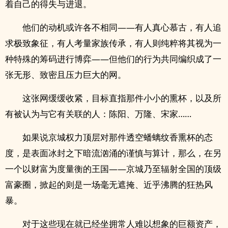
着自己的得失与进退。
他们的动机或许各不相同——有人真心慕古，有人追
求极致象征，有人考量家族传承，有人则纯粹将其视为一
种特殊的筹码进行博弈——但他们的行为共同编织成了一
张无形、致密且压力巨大的网。
这张网缓缓收紧，目标直指那件小小的熏杯，以及所
有被认为与它有关联的人：陈阳、万隆、宋家……
如果说京城权力顶层对那件透空蟠螭纹香熏杯的态
度，是表面冰封之下暗流汹涌的谨慎与算计，那么，在另
一个以财富为度量衡的王国——京城乃至辐射全国的顶级
富豪圈，掀起的则是一场毫无遮掩、近乎沸腾的狂热风
暴。
对于这些现在就已经坐拥常人难以想象的巨额资产，