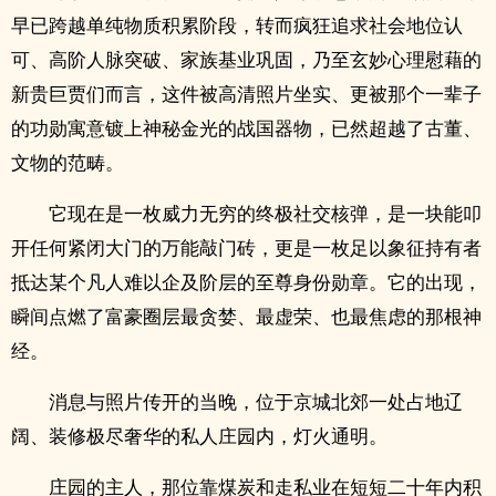
早已跨越单纯物质积累阶段，转而疯狂追求社会地位认
可、高阶人脉突破、家族基业巩固，乃至玄妙心理慰藉的
新贵巨贾们而言，这件被高清照片坐实、更被那个一辈子
的功勋寓意镀上神秘金光的战国器物，已然超越了古董、
文物的范畴。
它现在是一枚威力无穷的终极社交核弹，是一块能叩
开任何紧闭大门的万能敲门砖，更是一枚足以象征持有者
抵达某个凡人难以企及阶层的至尊身份勋章。它的出现，
瞬间点燃了富豪圈层最贪婪、最虚荣、也最焦虑的那根神
经。
消息与照片传开的当晚，位于京城北郊一处占地辽
阔、装修极尽奢华的私人庄园内，灯火通明。
庄园的主人，那位靠煤炭和走私业在短短二十年内积