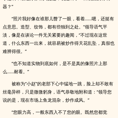
器？”
“照片我好像在谁那儿瞥了一眼，看着……嗯，还挺有
点意思。造型、纹饰，都有些独到之处。”领导语气平
淡，像是在谈论一件无关紧要的趣闻，“不过现在这世
道，什么东西一出来，就容易被炒作得天花乱坠，真假也
难辨得很。”
“也不知道实物到底如何，是不是真的像照片上那
么……耐看。”
被称为“小赵”的老部下心中猛地一跳，脸上却不敢有
丝毫异样，只是微微躬身，语气恭敬地附和道：“领导您
说的是，现在市场上鱼龙混杂，炒作成风。”
“您眼力高，一般东西入不了您的眼。既然您都觉