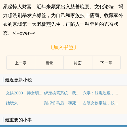
累起惊人财富，近年来频频出入慈善晚宴、文化论坛，竭
力想洗刷暴发户标签，为自己和家族披上儒商、收藏家外
衣的京城第一大老板燕先生，正陷入一种罕见的亢奋状
态。<!--over-->
〔加入书签〕
上ー章
目录
封面
下ー章
最近更新小说
文娱2000：捧女明星百倍返利
绑定挨骂系统，我摆烂疯批成顶流
六零：妹崽吃瓜，姐姐卷疯我躺赢
踹掉竹马后，和死对头在综艺上接吻官宣
古装女侠带娃，找上门骂我负心汉
她玩火
最重要的小事