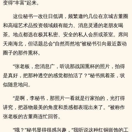
变得“丰富”起来。
这位秘书一改往日低调，频繁邀约几位在京城古董圈
和高端艺术品投资领域颇有能力、消息灵通的老朋友喝
茶。地点都选在极其私密、安全的私人会所或茶室。席间
天南海北，但话题总会“自然而然地”被秘书引向最近轰动
圈子的那件熏杯。
“张老板，您消息广，听说那战国熏杯的照片，拍得
是真好，把那种透空的感觉都拍活了？”秘书抿着茶，状
似随意地问。
“是啊，李秘书，那照片一看就是行家拍的，光打得
讲究，把器物最美的角度和质感都表现出来了。”被称作
张老板的古董商连忙回答。
“哦？”秘书显得很感兴趣，“我听说这种红铜嵌饰的工