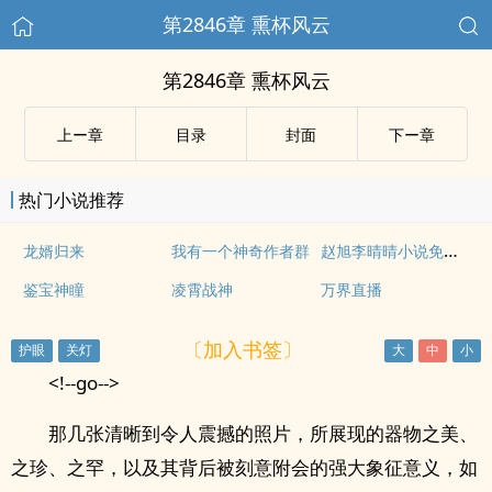
第2846章 熏杯风云
第2846章 熏杯风云
上ー章
目录
封面
下ー章
热门小说推荐
赵旭李晴晴小说免费全文免费阅读
龙婿归来
我有一个神奇作者群
鉴宝神瞳
凌霄战神
万界直播
〔加入书签〕
<!--go-->
那几张清晰到令人震撼的照片，所展现的器物之美、
之珍、之罕，以及其背后被刻意附会的强大象征意义，如