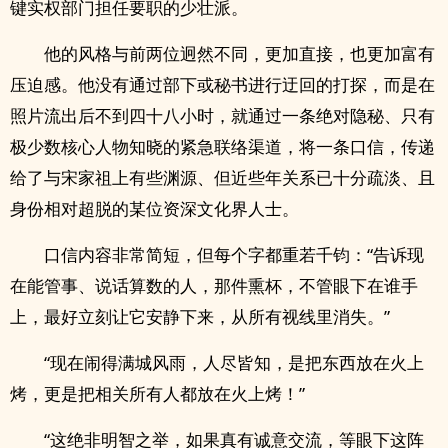
键实权部门担任要职的少壮派。
他的风格与前两位迥然不同，更加直接，也更加富有
压迫感。他没有通过部下或秘书进行迂回的打探，而是在
照片流出后不到四十八小时，就通过一条绝对隐秘、只有
极少数核心人物知晓的紧急联络渠道，将一条口信，传递
给了与宋家祖上有些渊源、但近些年关系已十分疏淡、且
身份相对超脱的某位资深文化界人士。
口信内容非常简短，但每个字都重若千钧：“告诉现
在能管事、说话算数的人，那件熏杯，不管眼下在谁手
上，最好立刻让它安静下来，从所有视线里消失。”
“现在闹得满城风雨，人尽皆知，是把东西放在火上
烤，更是把相关所有人都放在火上烤！”
“这绝非明智之举，如果真有诚意交流，等眼下这阵