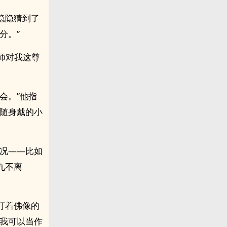
隐隐猜到了
分。”
师对我这尊
会。”他指
弟随身戴的小
情况——比如
九不离
盯着佛像的
，我可以当作