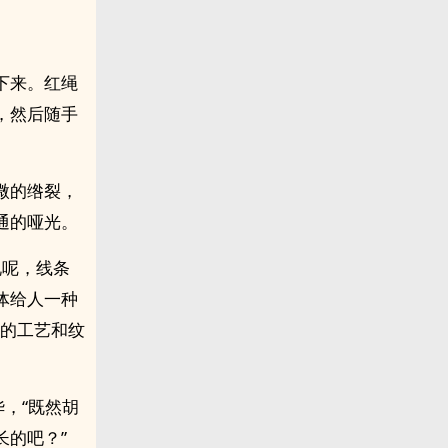
下来。红绳
，然后随手
微的绺裂，
通的哑光。
说呢，线条
体给人一种
刻的工艺和纹
，“既然胡
长的吧？”