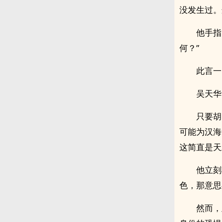
没发生过。
他手指
何？”
此言一
吴天华
只要胡
可能为汉海
这简直是天
他立刻
色，那意思
然而，