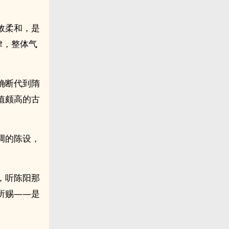
敛柔和，是
律，整体气
确断代到隋
值颇高的古
调的陈设，
，听陈阳那
所赐——是