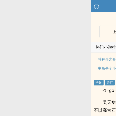
热门小说
特种兵之开
主角是个小
<!--go-
吴天华
不以高古石