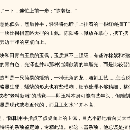
了一下，连忙上前一步：“陈老板。”
意他低头，然后伸手，轻轻将他脖子上挂着的一根红绳摘了
一块比拇指盖略大些的玉佩。陈阳将玉佩放在掌心，掂了掂
旁边干净的空桌面上。
块和田青白玉质的玉佩，玉质算不上顶级，有些许棉絮和细
的青白色，光泽也并非那种油润欲滴的羊脂光，而是比较普
造型是一只简易的蟠螭，一种无角的龙，雕刻工艺……怎么
略显生硬，蟠螭的形态也有些模糊，细节处理不够精细，整
”或者“老料新雕”的感觉——即玉料本身可能有些年头，但雕
显是现代或者近代的，而且工艺水平并不高。
理，”陈阳用手指点了点桌面上的玉佩，目光平静地看向吴天华
特聘的杂项鉴定师，专精此道。那这玉器杂项，他总该是擅