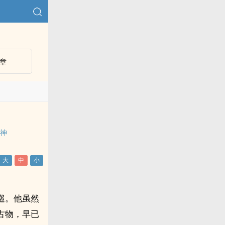
章
护神
巡。他虽然
古物，早已