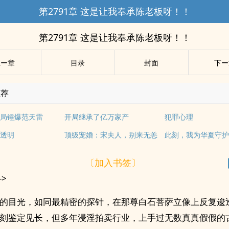
第2791章 这是让我奉承陈老板呀！！
第2791章 这是让我奉承陈老板呀！！
上ー章
目录
封面
下ー
推荐
局锤爆范天雷
开局继承了亿万家产
犯罪心理
透明
顶级宠婚：宋夫人，别来无恙
此刻，我为华夏守
〔加入书签〕
->
的目光，如同最精密的探针，在那尊白石菩萨立像上反复逡
刻鉴定见长，但多年浸淫拍卖行业，上手过无数真真假假的