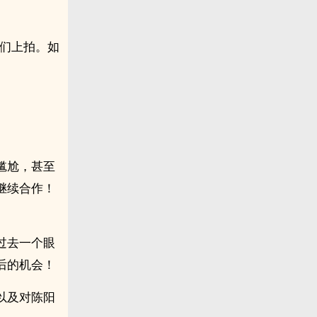
你们上拍。如
尴尬，甚至
继续合作！
过去一个眼
后的机会！
以及对陈阳