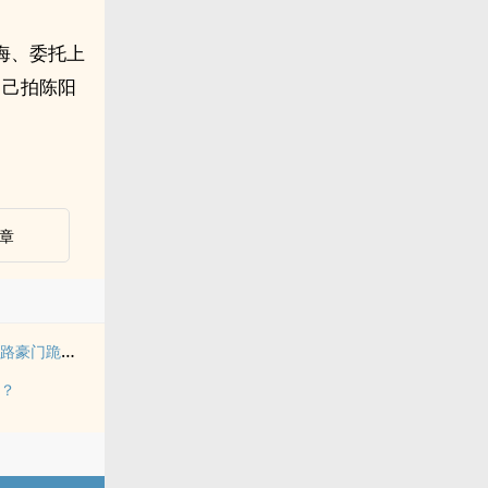
海、委托上
自己拍陈阳
章
漂亮咸鱼勾勾手，各路豪门跪下宠
吗？