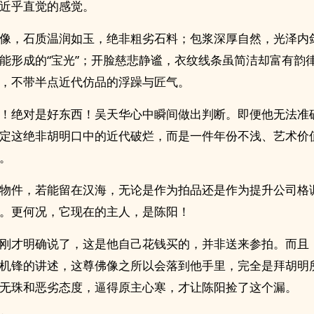
近乎直觉的感觉。
像，石质温润如玉，绝非粗劣石料；包浆深厚自然，光泽内
能形成的“宝光”；开脸慈悲静谧，衣纹线条虽简洁却富有韵
，不带半点近代仿品的浮躁与匠气。
！绝对是好东西！吴天华心中瞬间做出判断。即便他无法准
定这绝非胡明口中的近代破烂，而是一件年份不浅、艺术价
。
物件，若能留在汉海，无论是作为拍品还是作为提升公司格
。更何况，它现在的主人，是陈阳！
刚才明确说了，这是他自己花钱买的，并非送来参拍。而且
机锋的讲述，这尊佛像之所以会落到他手里，完全是拜胡明
无珠和恶劣态度，逼得原主心寒，才让陈阳捡了这个漏。