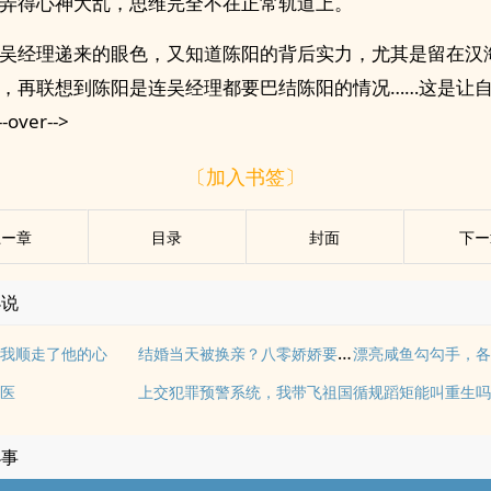
弄得心神大乱，思维完全不在正常轨道上。
吴经理递来的眼色，又知道陈阳的背后实力，尤其是留在汉
，再联想到陈阳是连吴经理都要巴结陈阳的情况……这是让
over-->
〔加入书签〕
上ー章
目录
封面
下ー
小说
结婚当天被换亲？八零娇娇要改嫁
我顺走了他的心
医
上交犯罪预警系统，我带飞祖国
循规蹈矩能叫重生
小事