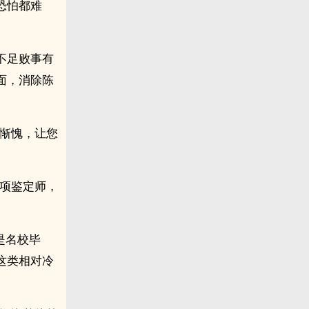
恐怕都难
不足败事有
面，消除陈
在惭愧，让您
杂项鉴定师，
是名校毕
这类相对冷