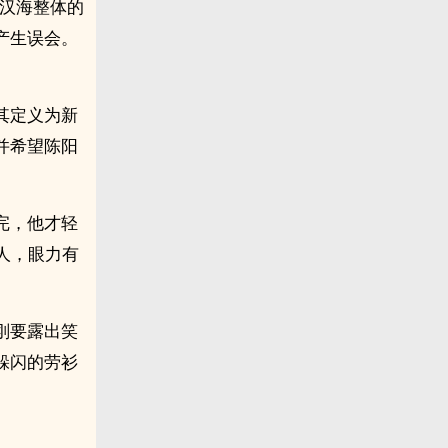
们汉海整体的
产生误会。
其定义为新
并希望陈阳
完，他才轻
人，眼力有
刚要露出笑
躲闪的劳衫