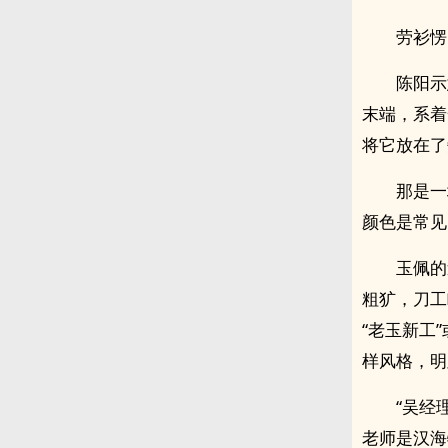
劳衫愣
陈阳示
末端，系着
将它放在了
那是一
颜色是常见
玉佩的
粗犷，刀工
“老玉新工
样风格，明
“吴经
老师是汉海