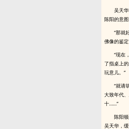
吴天华
陈阳的意图
“那就
佛像的鉴定
“现在
了指桌上的
玩意儿。”
“就请
大致年代、
十……”
陈阳顿
吴天华，缓