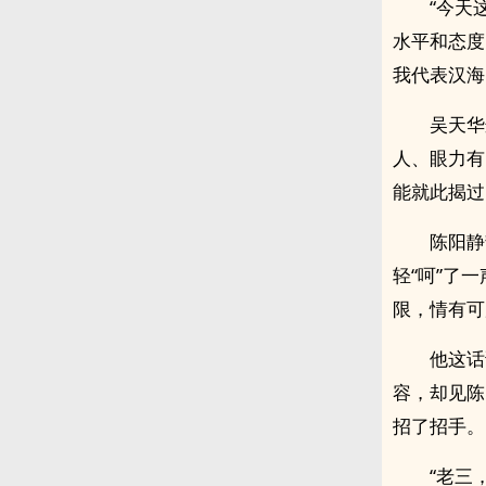
“今天
水平和态度
我代表汉海
吴天华
人、眼力有
能就此揭过
陈阳静
轻“呵”了
限，情有可
他这话
容，却见陈
招了招手。
“老三