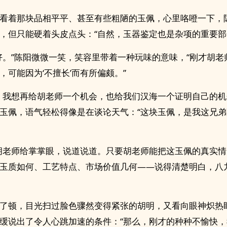
看着那块品相平平、甚至有些粗陋的玉佩，心里咯噔一下，
，但只能硬着头皮点头：“自然，玉器鉴定也是杂项的重要部
好。”陈阳微微一笑，笑容里带着一种玩味的意味，“刚才胡老
，可能因为‘不擅长’而有所偏颇。”
，我想再给胡老师一个机会，也给我们汉海一个证明自己的机
玉佩，语气轻松得像是在谈论天气：“这块玉佩，是我这兄
胡老师给掌掌眼，说道说道。只要胡老师能把这玉佩的真实
玉质如何、工艺特点、市场价值几何——说得清楚明白，八
了顿，目光扫过脸色骤然变得紧张的胡明，又看向眼神炽热
缓说出了令人心跳加速的条件：“那么，刚才的种种不愉快