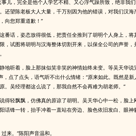
这事儿，完全是他个人学艺不精、又心浮气躁所致，绝非我
。还望陈老板大人大量，千万别因为他的错误，对我们汉海
，向您郑重道歉！”
这番话，姿态放得很低，把责任全推到了胡明个人身上，将
限，试图将胡明与汉海整体切割开来，以保全公司的声誉，
。
静地听着，脸上那抹似笑非笑的神情始终未变。等吴天华说
一声，点了点头，语气听不出什么情绪：“原来如此。既然是新
原。吴经理都这么说了，那我自然不会再难为胡老师。”
说得轻飘飘，仿佛真的原谅了胡明。吴天华心中一松，脸上
阳话锋一转，抬手冲着一直站在旁边、脸色依旧发白、眼神
，过来。”陈阳声音温和。