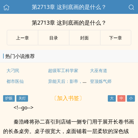
第2713章 这到底画的是什么？
第2713章 这到底画的是什么？
上ー章
目录
封面
下ー章
热门小说推荐
大刁民
超级军工科学家
大巫有道
异能天后：影帝，结婚吧
都市医仙
登顶炼气师
〔加入书签〕
<!--go-->
秦浩峰将孙二喜引到店铺一侧专门用于展开长卷书画
的长条桌旁。桌子很宽大，桌面铺着一层柔软的深色绒