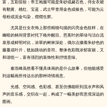
富，五彩缤纷：帝王袍服可能是朱砂或赭石色，侍女衣裙
有鹅黄、桃红、宝蓝，武士甲胄用金色或银色，可能为云
母粉或泥金勾染，熠熠生辉。
尤其是仕女衣饰上那些精细勾描的闪亮金色纹样，在
幽暗的林间背景衬托下格外醒目。芭蕉叶的翠绿与洁白流
泉形成鲜明对比，浓翠的树林深处，偶尔点缀着朱砂色的
藤蔓或叶片，犹如跳动的音符。整体色彩既浓郁富丽，又
和谐统一，富有强烈的装饰性和抒情意味。
秦浩峰虽然看不懂具体画的是什么故事，但他能感受
到这幅画所传达出的那种诗情画意。
光感、空间感、色彩感、甚至仿佛能听到流水声和风
声的音乐感，交织在一起，构成了一幅美妙而意境深远的
图画。