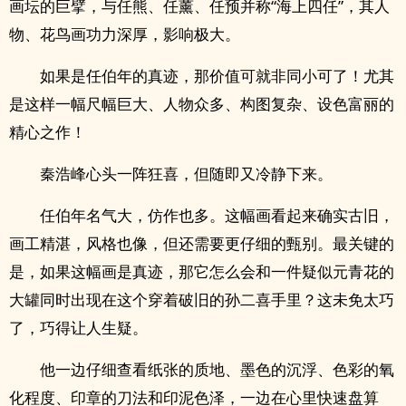
画坛的巨擘，与任熊、任薰、任预并称“海上四任”，其人
物、花鸟画功力深厚，影响极大。
如果是任伯年的真迹，那价值可就非同小可了！尤其
是这样一幅尺幅巨大、人物众多、构图复杂、设色富丽的
精心之作！
秦浩峰心头一阵狂喜，但随即又冷静下来。
任伯年名气大，仿作也多。这幅画看起来确实古旧，
画工精湛，风格也像，但还需要更仔细的甄别。最关键的
是，如果这幅画是真迹，那它怎么会和一件疑似元青花的
大罐同时出现在这个穿着破旧的孙二喜手里？这未免太巧
了，巧得让人生疑。
他一边仔细查看纸张的质地、墨色的沉浮、色彩的氧
化程度、印章的刀法和印泥色泽，一边在心里快速盘算