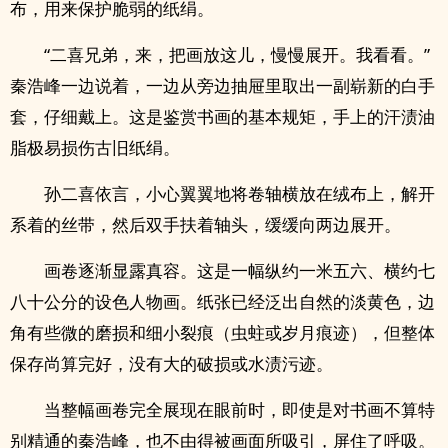
布，用来保护脆弱的纸绢。
“二喜兄弟，来，把画放这儿，慢慢展开。我看看。”
秦浩峰一边说着，一边从旁边抽屉里取出一副崭新的白手
套，仔细戴上。这是鉴赏书画的基本规矩，手上的汗渍油
脂极易损伤古旧纸绢。
孙二喜依言，小心翼翼地将卷轴横放在绒布上，解开
系着的丝带，然后双手扶着轴头，缓缓向两边展开。
画卷逐渐显露真容。这是一幅纵约一米五六、横约七
八十公分的设色人物画。纸张已经泛出自然的淡黄色，边
角有些微的磨损和细小裂痕（虫蛀或岁月痕迹），但整体
保存尚算完好，没有大的破损或水渍污迹。
当整幅画卷完全展现在眼前时，即使是对书画不算特
别精通的秦浩峰，也不由得被画面所吸引，屏住了呼吸。