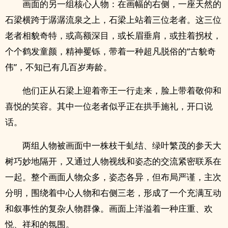
画面的另一组核心人物：在画幅的右侧，一座天然的
石梁横跨于潺潺流泉之上，石梁上站着三位老者。这三位
老者相貌奇特，或高额深目，或长眉垂肩，或拄着拐杖，
个个鹤发童颜，精神矍铄，带着一种超凡脱俗的“古貌奇
伟”，不知已有几百岁寿龄。
他们正从石梁上迎着帝王一行走来，脸上带着敬仰和
喜悦的笑容。其中一位老者似乎正在拱手施礼，开口说
话。
两组人物被画面中一株枝干虬结、绿叶繁茂的参天大
树巧妙地隔开，又通过人物视线和姿态的交流紧密联系在
一起。整个画面人物众多，姿态各异，但布局严谨，主次
分明，围绕着中心人物和右侧三老，形成了一个充满互动
和叙事性的复杂人物群像。画面上洋溢着一种庄重、欢
悦、祥和的氛围。