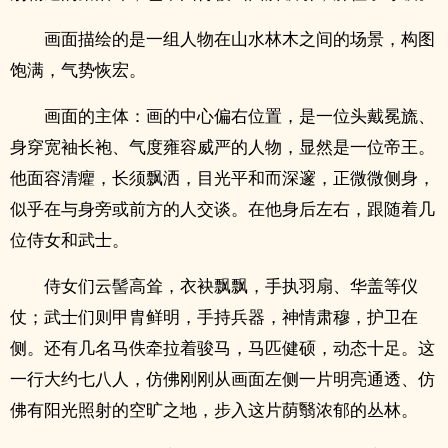
画面描绘的是一组人物在山水林木之间的场景，构图
饱满，气势恢宏。
画面的主体：画的中心偏右位置，是一位头戴冕旒、
身穿宽袖长袍、气度雍容威严的人物，显然是一位帝王。
他面容清癯，长须飘洒，目光平和而深邃，正微微侧身，
似乎在与身旁或前方的人交谈。在他身后左右，跟随着几
位侍女和武士。
侍女们云髻高耸，衣袂飘飘，手执羽扇、华盖等仪
仗；武士们则甲胄鲜明，手持兵器，神情肃穆，护卫在
侧。还有几名马佚牵拉着骏马，马匹健硕，动态十足。这
一行大约七八人，仿佛刚刚从画面左侧一片明亮通透、仿
佛有阳光照射的空旷之地，步入这片荫翳浓郁的丛林。