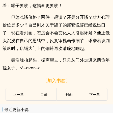
着：罐子要收，这幅画更要收！
但怎么谈价格？两件一起谈？还是分开谈？对方心理
价位是多少？自己刚才关于罐子的那套说辞已经说出口
了，现在看到画，态度会不会变化太大引起怀疑？他正低
头沉浸在自己的思绪中，反复审视画作细节，琢磨着谈判
策略时，店铺大门上的铜铃再次清脆地响起。
秦浩峰抬起头，循声望去，只见从门外走进来两位年
轻女子。<!--over-->
〔加入书签〕
上ー章
目录
封面
下ー章
最近更新小说