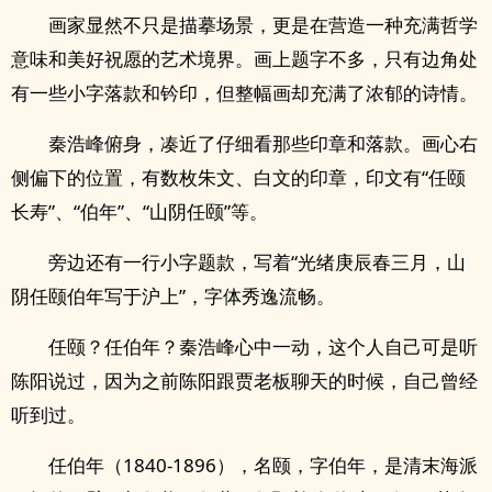
画家显然不只是描摹场景，更是在营造一种充满哲学
意味和美好祝愿的艺术境界。画上题字不多，只有边角处
有一些小字落款和钤印，但整幅画却充满了浓郁的诗情。
秦浩峰俯身，凑近了仔细看那些印章和落款。画心右
侧偏下的位置，有数枚朱文、白文的印章，印文有“任颐
长寿”、“伯年”、“山阴任颐”等。
旁边还有一行小字题款，写着“光绪庚辰春三月，山
阴任颐伯年写于沪上”，字体秀逸流畅。
任颐？任伯年？秦浩峰心中一动，这个人自己可是听
陈阳说过，因为之前陈阳跟贾老板聊天的时候，自己曾经
听到过。
任伯年（1840-1896），名颐，字伯年，是清末海派