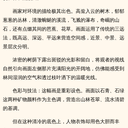
画家对环境的描绘极其出色。高耸入云的树木，郁郁
葱葱的丛林，清澈蜿蜒的溪流，飞溅的瀑布，奇崛的山
石，还有点缀其间的芭蕉、花草。画面运用了传统的三远
法，既高远、深远、平远来营造空间感，近景、中景、远
景层次分明。
浓密的树荫下露出斑驳的光影和留白，将观者的视线
自然引向画面左侧那片充满阳光的开阔地，仿佛能感受到
林间湿润的空气和透过枝叶洒下的温暖光线。
色彩与技法：这幅画是重彩设色。画面以石青、石绿
这两种矿物颜料作为主色调，营造出山林苍翠、流水清碧
的基调。
但在这种清冷的底色上，人物衣饰却用色大胆而丰