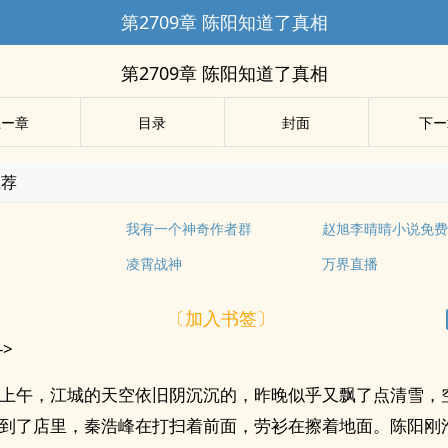
第2709章 陈阳知道了真相
第2709章 陈阳知道了真相
上ー章
目录
封面
下ー
推荐
我有一个神奇作者群
凌霄战神
万界直播
〔加入书签〕
->
上午，江城的天空依旧阴沉沉的，昨晚似乎又飘了点清雪，
到了店里，秦浩峰在打扫着前面，劳衫在擦着地面。陈阳刚