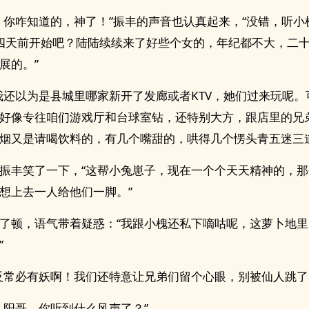
，你咋知道的，神了！”振丰的声音也认真起来，“没错，听小
四天前开始吧？陆陆续续来了好些个女的，年纪都不大，二
展的。”
我还以为是县城里哪家新开了发廊或者KTV，她们过来玩呢。
好像专往咱们游戏厅和台球室钻，还特别大方，跟店里的兄
烟又是请喝饮料的，有几个嘴甜的，哄得几个愣头青五迷三道
振丰笑了一下，“这帮小兔崽子，现在一个个天天精神的，
想上去一人给他们一脚。”
了顿，语气带着疑惑：“我跟小槐还私下嘀咕呢，这萝卜地
”
反常必有妖啊！我们还特意让兄弟们留个心眼，别被仙人跳了
，阳哥，你听到什么风声了？”