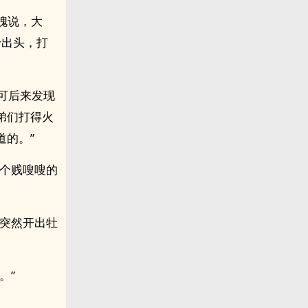
槐说，大
十出头，打
可后来发现
弟们打得火
的。”
那个贱嗖嗖的
里突然开出牡
。”