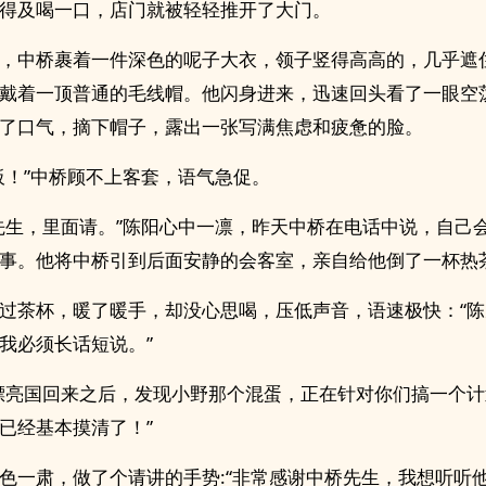
得及喝一口，店门就被轻轻推开了大门。
，中桥裹着一件深色的呢子大衣，领子竖得高高的，几乎遮
戴着一顶普通的毛线帽。他闪身进来，迅速回头看了一眼空
了口气，摘下帽子，露出一张写满焦虑和疲惫的脸。
板！”中桥顾不上客套，语气急促。
先生，里面请。”陈阳心中一凛，昨天中桥在电话中说，自己
事。他将中桥引到后面安静的会客室，亲自给他倒了一杯热
过茶杯，暖了暖手，却没心思喝，压低声音，语速极快：“
我必须长话短说。”
漂亮国回来之后，发现小野那个混蛋，正在针对你们搞一个
已经基本摸清了！”
色一肃，做了个请讲的手势:“非常感谢中桥先生，我想听听