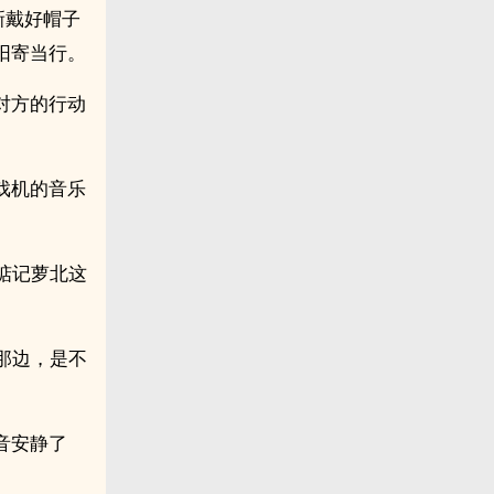
新戴好帽子
阳寄当行。
对方的行动
戏机的音乐
惦记萝北这
那边，是不
音安静了