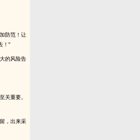
严加防范！让
！”
么大的风险告
们至关重要。
久留，出来采