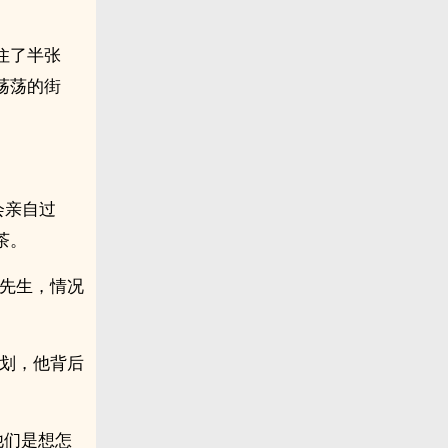
住了半张
荡荡的街
会亲自过
茶。
陈先生，情况
计划，他背后
他们是想怎