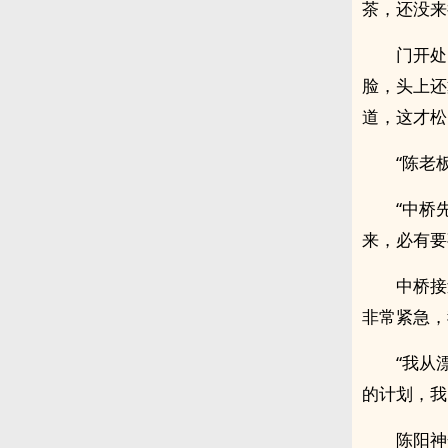
茶，还没来
门开处
脸，头上还
道，这才松
“陈老
“中桥
来，必有要
中桥接
非常紧急，
“我从
的计划，我
陈阳神