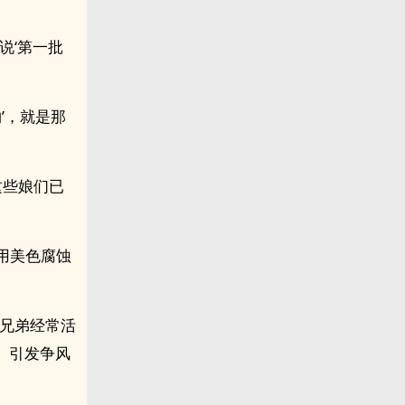
说‘第一批
’，就是那
这些娘们已
用美色腐蚀
下兄弟经常活
、引发争风