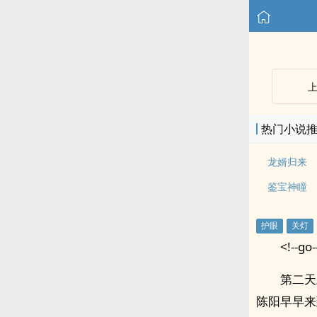
热门小说
龙婿归来
鉴宝神瞳
<!--go-
第二天
陈阳早早来