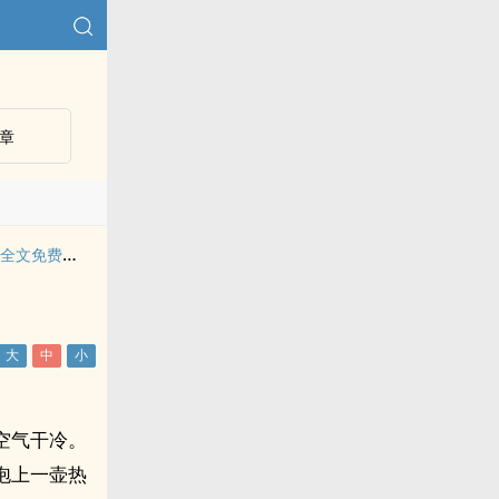
章
赵旭李晴晴小说免费全文免费阅读
空气干冷。
泡上一壶热