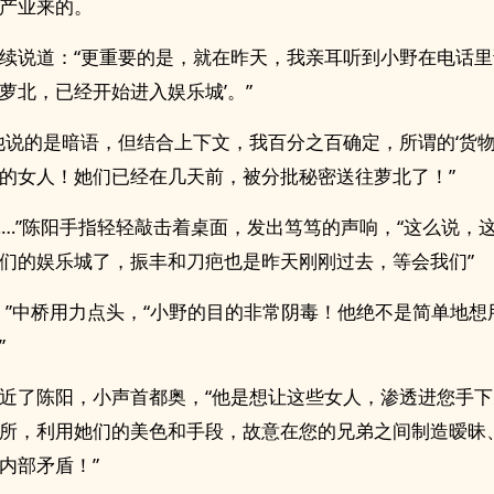
产业来的。
续说道：“更重要的是，就在昨天，我亲耳听到小野在电话里
萝北，已经开始进入娱乐城’。”
他说的是暗语，但结合上下文，我百分之百确定，所谓的‘货物
的女人！她们已经在几天前，被分批秘密送往萝北了！”
……”陈阳手指轻轻敲击着桌面，发出笃笃的声响，“这么说，
们的娱乐城了，振丰和刀疤也是昨天刚刚过去，等会我们”
！”中桥用力点头，“小野的目的非常阴毒！他绝不是简单地想
”
近了陈阳，小声首都奥，“他是想让这些女人，渗透进您手
所，利用她们的美色和手段，故意在您的兄弟之间制造暧昧
内部矛盾！”