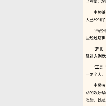
己在萝北的
中桥继
人已经到了
“虽然
些经过培训
“萝北
经进入到我
“正是
一两个人。
中桥凑
动的娱乐场
吃醋、挑起