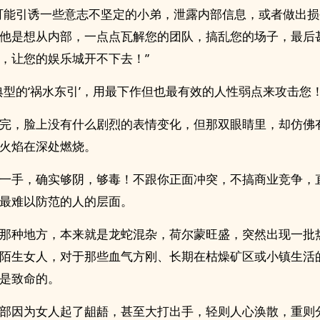
可能引诱一些意志不坚定的小弟，泄露内部信息，或者做出
他是想从内部，一点点瓦解您的团队，搞乱您的场子，最后
，让您的娱乐城开不下去！”
典型的‘祸水东引’，用最下作但也最有效的人性弱点来攻击您！
完，脸上没有什么剧烈的表情变化，但那双眼睛里，却仿佛
火焰在深处燃烧。
一手，确实够阴，够毒！不跟你正面冲突，不搞商业竞争，
最难以防范的人的层面。
那种地方，本来就是龙蛇混杂，荷尔蒙旺盛，突然出现一批
陌生女人，对于那些血气方刚、长期在枯燥矿区或小镇生活
是致命的。
部因为女人起了龃龉，甚至大打出手，轻则人心涣散，重则