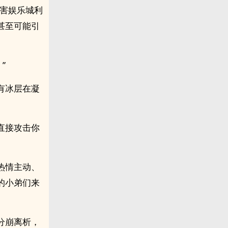
损害娱乐城利
甚至可能引
”
有冰层在凝
直接攻击你
热情主动、
的小弟们来
分崩离析，