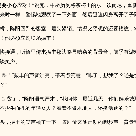
定要小心应对！”说完，中桥匆匆将茶杯里的水一饮而尽，重
来时一样，警惕地观察了一下外面，然后迅速闪身离开了子
桥，陈阳回到会客室，眉头紧锁。情况比预想的还要糟糕，
！他必须立刻联系振丰！
快接通，听筒里传来振丰那边略显嘈杂的背景音，似乎有游
谈笑声。
阳哥！”振丰的声音洪亮，带着点笑意，“咋了，想我了？还是
？”
，别贫了，”陈阳语气严肃，“我问你，最近几天，你们娱乐城
不少生面孔的年轻女人？看着不像本地人，还挺活跃的？”
头，振丰的笑声顿了一下，随即传来他走动的脚步声，背景