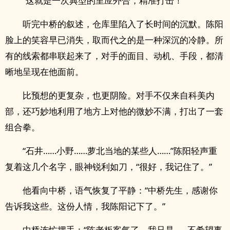
“这就是一次典型的里应外合，精准打击！”
听完中桥的叙述，仓库里陷入了长时间的沉默。陈阳
脸上的笑容早已消失，取而代之的是一种深沉的冷静。所
有的线索都串联起来了，对手的面目、动机、手段，都清
晰地呈现在他面前。
比预想的更复杂，也更阴险。对手不仅来自科美内
部，还巧妙地利用了地方上对他的微妙不满，打出了一套
组合拳。
“石井……小野……萝北当地的某些人……”陈阳轻声重
复着这几个名字，眼神锐利如刀，“很好，我记住了。”
他看向中桥，语气恢复了平静：“中桥先生，感谢你
告诉我这些。这份人情，我陈阳记下了。”
中桥连忙摆手：“陈老板客气了，我只是……不希望事