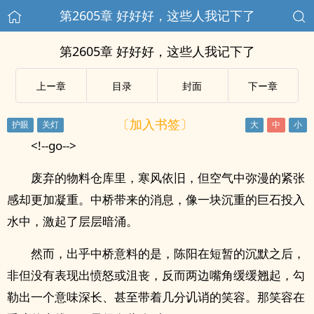
第2605章 好好好，这些人我记下了
第2605章 好好好，这些人我记下了
上ー章
目录
封面
下ー章
〔加入书签〕
<!--go-->
废弃的物料仓库里，寒风依旧，但空气中弥漫的紧张
感却更加凝重。中桥带来的消息，像一块沉重的巨石投入
水中，激起了层层暗涌。
然而，出乎中桥意料的是，陈阳在短暂的沉默之后，
非但没有表现出愤怒或沮丧，反而两边嘴角缓缓翘起，勾
勒出一个意味深长、甚至带着几分讥诮的笑容。那笑容在