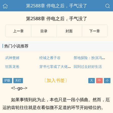
第2588章 停电之后，手气没了
第2588章 停电之后，手气没了
上ー章
目录
封面
下ー章
热门小说推荐
禁地探险：扮演冯宝宝，队友麒麟小哥
武神赘婿
经城之雁子谷
穿书七零成了大佬心头娇
狂医龙爸
回到过去好好生活
〔加入书签〕
<!--go-->
如果事情到此为止，本也只是一段小插曲。然而，厄
运的齿轮往往就是在看似微不足道的环节开始错位的。