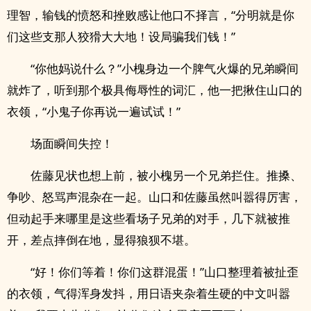
理智，输钱的愤怒和挫败感让他口不择言，“分明就是你
们这些支那人狡猾大大地！设局骗我们钱！”
“你他妈说什么？”小槐身边一个脾气火爆的兄弟瞬间
就炸了，听到那个极具侮辱性的词汇，他一把揪住山口的
衣领，“小鬼子你再说一遍试试！”
场面瞬间失控！
佐藤见状也想上前，被小槐另一个兄弟拦住。推搡、
争吵、怒骂声混杂在一起。山口和佐藤虽然叫嚣得厉害，
但动起手来哪里是这些看场子兄弟的对手，几下就被推
开，差点摔倒在地，显得狼狈不堪。
“好！你们等着！你们这群混蛋！”山口整理着被扯歪
的衣领，气得浑身发抖，用日语夹杂着生硬的中文叫嚣