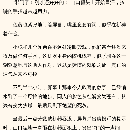
“邪门了！刚才还好好的！”山口额头上开始冒汗，按
键的手指越来越用力。
佐藤也紧张地盯着屏幕，嘴里念念有词，似乎在祈祷
着什么。
小槐和几个兄弟在不远处冷眼旁观，他们甚至还没来
得及做任何手脚，这机器本身的随机概率，似乎就在这一
刻刻意地与这两人作对。这就是赌博的残酷之处，真正的
运气从来不可控。
不到半个小时，屏幕上那串令人欣喜的数字，已经缩
水到了一个可怜的地步。两人的脸色从红润变为苍白，从
兴奋变为焦躁，最后只剩下绝望的死灰。
当最后一点分数被机器吞没，屏幕弹出请投币的提示
时，山口猛地一拳砸在机器面板上，发出“咚”的一声闷