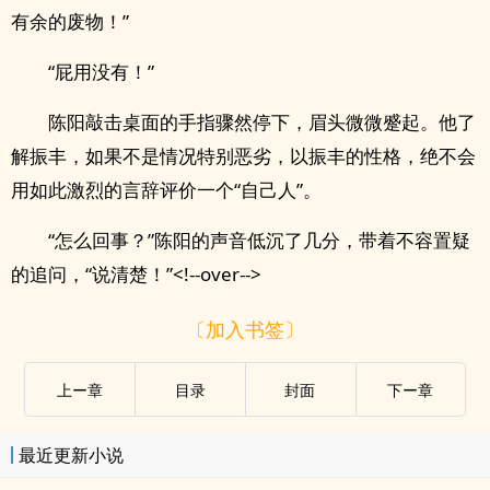
有余的废物！”
“屁用没有！”
陈阳敲击桌面的手指骤然停下，眉头微微蹙起。他了
解振丰，如果不是情况特别恶劣，以振丰的性格，绝不会
用如此激烈的言辞评价一个“自己人”。
“怎么回事？”陈阳的声音低沉了几分，带着不容置疑
的追问，“说清楚！”<!--over-->
〔加入书签〕
上ー章
目录
封面
下ー章
最近更新小说