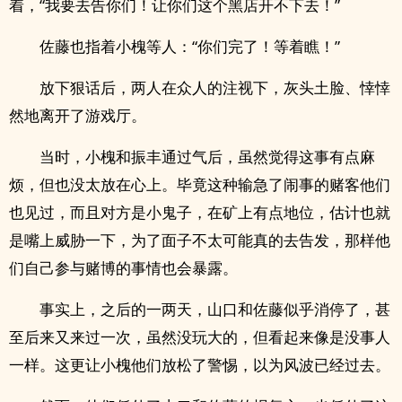
着，“我要去告你们！让你们这个黑店开不下去！”
佐藤也指着小槐等人：“你们完了！等着瞧！”
放下狠话后，两人在众人的注视下，灰头土脸、悻悻
然地离开了游戏厅。
当时，小槐和振丰通过气后，虽然觉得这事有点麻
烦，但也没太放在心上。毕竟这种输急了闹事的赌客他们
也见过，而且对方是小鬼子，在矿上有点地位，估计也就
是嘴上威胁一下，为了面子不太可能真的去告发，那样他
们自己参与赌博的事情也会暴露。
事实上，之后的一两天，山口和佐藤似乎消停了，甚
至后来又来过一次，虽然没玩大的，但看起来像是没事人
一样。这更让小槐他们放松了警惕，以为风波已经过去。