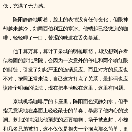
低，充满了无力感。
陈阳静静地听着，脸上的表情没有任何变化，但眼神
却越来越冷，如同西伯利亚的寒冰。他端起已经微凉的咖
啡，轻轻呷了一口，苦涩的味道在舌尖蔓延。
他千算万算，算计了泉城的明枪暗箭，却没想到在看
似稳固的萝北后院，会因为一次意外的停电和两个输红眼
的赌徒，引发了如此严重的连锁反应。而且对方的反应也
不对，按照正常来说，自己这方打点了关系，最起码也应
该给个明确的说法，现在把事情晾在这里，这里有问题。
京城机场咖啡厅的卡座里，陈阳面色沉静如水，但手
指无意识地在桌面上轻轻敲击的节奏，暴露了他内心的波
澜。萝北的情况比他预想的还要糟糕，场子被查封，小槐
和几名兄弟被扣，这不仅仅是损失一个据点那么简单，更