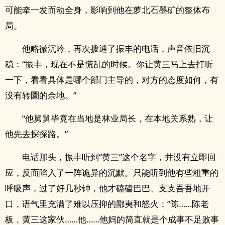
可能牵一发而动全身，影响到他在萝北石墨矿的整体布
局。
他略微沉吟，再次拨通了振丰的电话，声音依旧沉
稳：“振丰，现在不是慌乱的时候。你让黄三马上去打听
一下，看看具体是哪个部门主导的，对方的态度如何，有
没有转圜的余地。”
“他舅舅毕竟在当地是林业局长，在本地关系熟，让
他先去探探路。”
电话那头，振丰听到“黄三”这个名字，并没有立即回
应，反而陷入了一阵诡异的沉默。只能听到他有些粗重的
呼吸声，过了好几秒钟，他才磕磕巴巴、支支吾吾地开
口，语气里充满了难以压抑的鄙夷和怒火：“陈……陈老
板，黄三这家伙……他……他妈的简直就是个成事不足败事