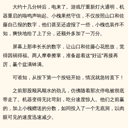
大约十几分钟后，电来了。游戏厅重新灯火通明，机
器重启的嗡鸣声响起。小槐果然守信，不仅按照山口和佐
藤自己报的数字，他们甚至还虚报了一些，小槐也装作不
知，爽快地给了上了分，还额外多加了一万分。
屏幕上那串长长的数字，让山口和佐藤心花怒放，觉
得因祸得福。两人摩拳擦掌，准备趁着这“好运”再接再
厉，赢个盆满钵满。
可谁知，从按下第一个按钮开始，情况就急转直下！
之前那股顺风顺水的劲儿，仿佛随着那次停电被彻底
带走了。机器变得无比苛刻，吃分速度惊人。他们之前赢
的，加上小槐赠送的分数，如同投入了一个无底洞，以肉
眼可见的速度迅速减少。