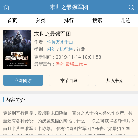
末世之最强军团
首页
分类
排行
搜索
足迹
末世之最强军团
作者：
许你万水千山
类别：
科幻
/
排行榜
/
连载
2019-11-14 18:01:58
更新时间：
最新章节：
番外 最强二代 4
立即阅读
章节目录
加入书架
内容简介
穿越到平行世界，没想到末日降临，百分之八十的人类化作丧尸。甚
至还有各种传说中的妖魔鬼怪的降临，什么……杀之可获得各种卡片？
而且卡片中唯军团卡称尊。“你有传奇剑客军团？杀丧尸如屠狗？剑
沉，让他们见识一下什么叫剑仙之威。”“你有忍者军团，非常强大？