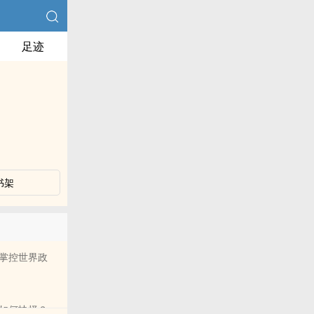
足迹
书架
掌控世界政
如何抉择？