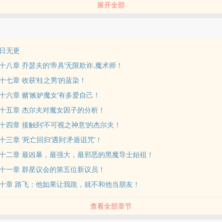
展开全部
围：日漫，后期考虑美漫）
日无更
十八章 乔瑟夫的‘帝具’无限欺诈.魔术师！
十七章 收获‘柱之男’的蓝染！
十六章 赌‘嫉妒魔女’有多爱自己！
十五章 杰尔夫对魔女因子的分析！
十四章 接触到‘不可视之神意’的杰尔夫！
三章 ‘死亡回归’遇到‘矛盾诅咒’！
十二章 最凶暴，最强大，最邪恶的黑魔导士始祖！
十一章 群星议会的第五位新议员！
十章 路飞：他如果让我跪，就不和他当朋友！
查看全部章节