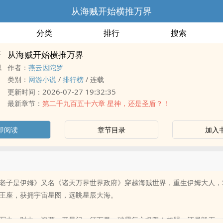
从海贼开始横推万界
分类
排行
搜索
从海贼开始横推万界
作者：
燕云因陀罗
类别：
网游小说
/
排行榜
/
连载
2026-07-27 19:32:35
更新时间：
最新章节：
第二千九百五十六章 星神，还是圣盾？！
即阅读
章节目录
加入
老子是伊姆》又名《诸天万界世界政府》穿越海贼世界，重生伊姆大人，
王座，获拥宇宙星图，远眺星辰大海。
军力，财力，资源，开星门，征万界，破霸气之极限！加盟，还是毁灭，