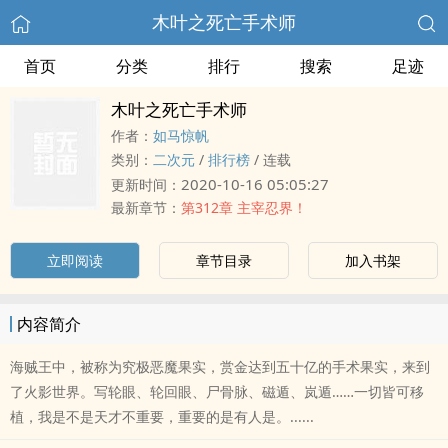
木叶之死亡手术师
首页
分类
排行
搜索
足迹
木叶之死亡手术师
作者：
如马惊帆
类别：
二次元
/
排行榜
/
连载
2020-10-16 05:05:27
更新时间：
最新章节：
第312章 主宰忍界！
立即阅读
章节目录
加入书架
内容简介
海贼王中，被称为究极恶魔果实，赏金达到五十亿的手术果实，来到
了火影世界。写轮眼、轮回眼、尸骨脉、磁遁、岚遁……一切皆可移
植，我是不是天才不重要，重要的是有人是。......