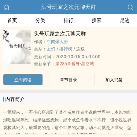
头号玩家之次元聊天群
首页
分类
排行
搜索
足迹
头号玩家之次元聊天群
作者：
牛肉爆大虾
类别：
玄幻
/
排行榜
/
连载
2020-10-16 05:07:00
更新时间：
最新章节：
第285章番外·星空城
立即阅读
章节目录
加入书架
内容简介
一觉醒来，一不小心穿越到了某个咸鱼作者小说的世界中，本以为能
混吃混喝等死，结果猛然想到，那个咸鱼作者水平不行，但小说世界
观极其宏大，最重要的是，这个世界的灾难，动不动就是灭世级，怎
么办，现在我好慌！“叮~林羡鱼加入了次元聊天群。”（*?ω?）?╰ひ