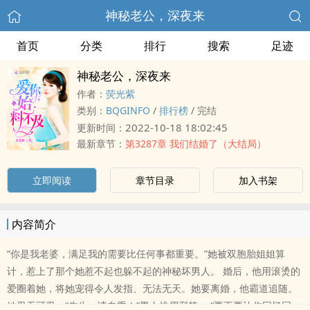
神秘老公，深夜来
首页
分类
排行
搜索
足迹
神秘老公，深夜来
作者：
荧光紫
类别：
BQGINFO
/
排行榜
/
完结
2022-10-18 18:02:45
更新时间：
最新章节：
第3287章 我们结婚了（大结局）
立即阅读
章节目录
加入书架
内容简介
“你是我老婆，满足我的需要比任何事都重要。”她被双胞胎姐姐算
计，惹上了那个她惹不起也躲不起的神秘坏男人。 婚后，他用滚烫的
爱圈着她，将她宠得令人发指、无法无天。她要离婚，他霸道追随。
她忍无可忍：“先生，请自重！”男人挑眉邪笑， “要不要让你回忆回