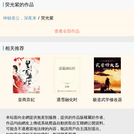
荧光紫的作品
神秘老公，深夜来
/
荧光紫
查看全部作品
相关推荐
皇商弃妃
遇雪融化时
极道武学修改器
本站面向全網提供無差別服務，提供的作品版權屬於作者。
作品均由網友上傳或系統爬蟲自動抓取自互聯網公開資料。
可能含不適應當地法律的內容，敬請用戶自主識別退出。