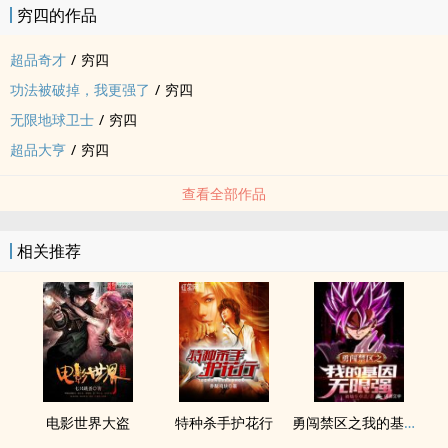
穷四的作品
超品奇才
/
穷四
功法被破掉，我更强了
/
穷四
无限地球卫士
/
穷四
超品大亨
/
穷四
查看全部作品
相关推荐
电影世界大盗
特种杀手护花行
勇闯禁区之我的基因无限强