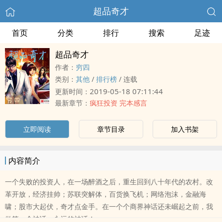
超品奇才
首页
分类
排行
搜索
足迹
超品奇才
作者：
穷四
类别：
其他
/
排行榜
/
连载
2019-05-18 07:11:44
更新时间：
最新章节：
疯狂投资 完本感言
立即阅读
章节目录
加入书架
内容简介
一个失败的投资人，在一场醉酒之后，重生回到八十年代的农村。改
革开放，经济挂帅；苏联突解体，百货换飞机；网络泡沫，金融海
啸；股市大起伏，奇才点金手。在一个个商界神话还未崛起之前，我
做第一个神话，永远的神话！......