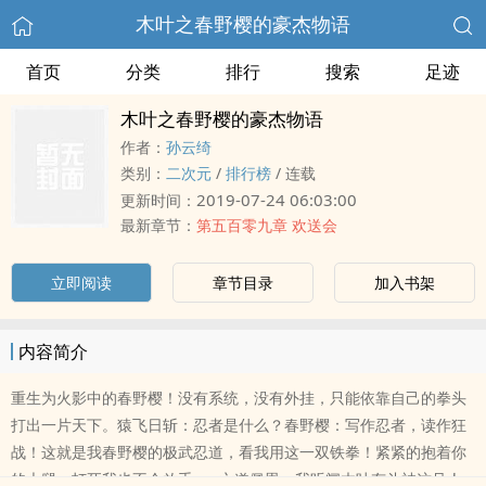
木叶之春野樱的豪杰物语
首页
分类
排行
搜索
足迹
木叶之春野樱的豪杰物语
作者：
孙云绮
类别：
二次元
/
排行榜
/
连载
2019-07-24 06:03:00
更新时间：
最新章节：
第五百零九章 欢送会
立即阅读
章节目录
加入书架
内容简介
重生为火影中的春野樱！没有系统，没有外挂，只能依靠自己的拳头
打出一片天下。猿飞日斩：忍者是什么？春野樱：写作忍者，读作狂
战！这就是我春野樱的极武忍道，看我用这一双铁拳！紧紧的抱着你
的大腿，打死我也不会放手......六道佩恩：我听闻木叶有斗神这号人