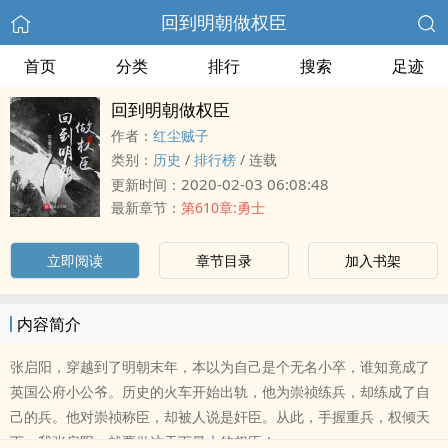
回到明朝做权臣
首页
分类
排行
搜索
足迹
回到明朝做权臣
作者：
红尘贼子
类别：
历史
/
排行榜
/
连载
2020-02-03 06:08:48
更新时间：
最新章节：
第610章:勇士
立即阅读
章节目录
加入书架
内容简介
张启阳，穿越到了明朝末年，本以为自己是个无名小卒，谁知竟成了
英国公府小公爷。历史的火车开始出轨，他为崇祯练兵，却练成了自
己的兵。他对崇祯称臣，却被人说是奸臣。从此，手握重兵，权倾天
下，我张启阳，就要做这天下最大的权臣！......