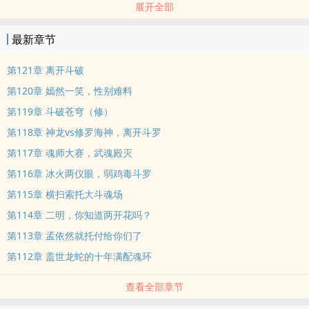
展开全部
来时空看到扎马斯，复制不死之身，见到全王，复制抹除能力。在天
行九歌制造龙......
最新章节
第121章 离开斗破
第120章 嫣然一笑，性别难料
第119章 斗破苍穹（修）
第118章 神龙vs修罗海神，离开斗罗
第117章 魂师大赛，武魂殿灭
第116章 冰火两仪眼，弱鸡毒斗罗
第115章 横扫索托大斗魂场
第114章 二明，你知道两开花吗？
第113章 孟依然就托付给你们了
第112章 盖世龙蛇的十年满配魂环
查看全部章节