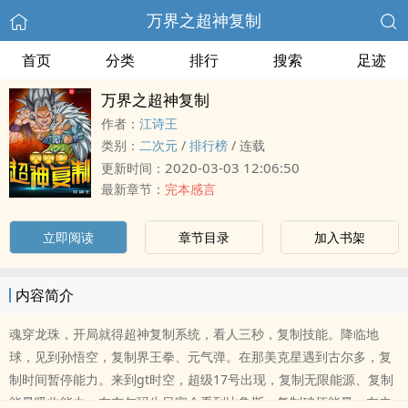
万界之超神复制
首页
分类
排行
搜索
足迹
万界之超神复制
作者：
江诗王
类别：
二次元
/
排行榜
/
连载
2020-03-03 12:06:50
更新时间：
最新章节：
完本感言
立即阅读
章节目录
加入书架
内容简介
魂穿龙珠，开局就得超神复制系统，看人三秒，复制技能。降临地
球，见到孙悟空，复制界王拳、元气弹。在那美克星遇到古尔多，复
制时间暂停能力。来到gt时空，超级17号出现，复制无限能源、复制
能量吸收能力。在布尔玛生日宴会看到比鲁斯，复制破坏能量。在未