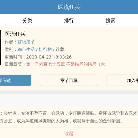
医流狂兵
分类
排行
搜索
医流狂兵
作者：
官场痞子
类别：
都市生活
/
排行榜
/
连载
2020-04-23 18:03:26
更新时间：
最新章节：
第一千六百七十五章 不是结局的结局（大
即阅读
章节目录
加入
：会针灸，专治不孕不育。会武功，专打装逼装酷。身怀古武学和古医术
方卧底，成为黑道闻风丧胆的大枭雄，成就属于自己的金钱帝国。
收起