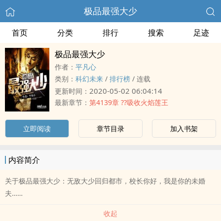
极品最强大少
首页
分类
排行
搜索
足迹
极品最强大少
作者：
平凡心
类别：
科幻未来
/
排行榜
/
连载
2020-05-02 06:04:14
更新时间：
最新章节：
第4139章 ??吸收火焰莲王
立即阅读
章节目录
加入书架
内容简介
关于极品最强大少：无敌大少回归都市，校长你好，我是你的未婚
夫……
收起