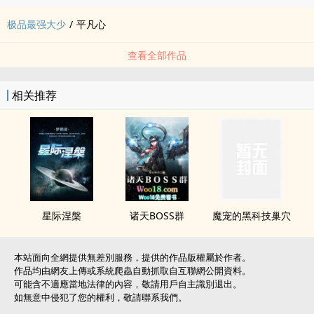
极品最强大少
/
平凡心
查看全部作品
相关推荐
星际涅槃
诸天BOSS群
魔宠的黑科技巢穴
本站面向全網提供無差別服務，提供的作品版權屬於作者。
作品均由網友上傳或系統爬蟲自動抓取自互聯網公開資料。
可能含不適應當地法律的內容，敬請用戶自主識別退出。
如無意中侵犯了您的權利，敬請聯系我們。