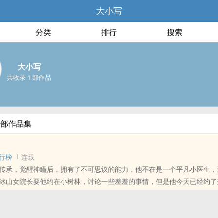
大小写
分类
排行
搜索
大小写
共收录 1 部作品
全部作品集
行榜
连载
传承，觉醒神瞳后，拥有了不可思议的能力，他不在是一个平凡小医生，
冰山女院长要他约在小树林，讨论一些羞羞的事情，但是他今天已经约了
女警，傲娇大明星……一起学姿势。