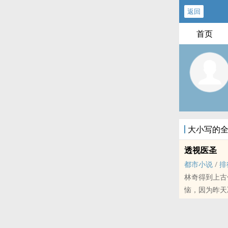
返回
首页
大小写的
透视医圣
都市小说
/
排
林奇得到上古
恼，因为昨天
纯校花，高挑