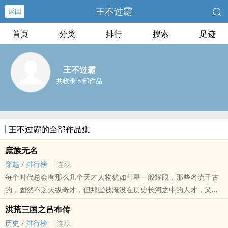
王不过霸
返回
首页
分类
排行
搜索
足迹
王不过霸
共收录 5 部作品
王不过霸的全部作品集
庶族无名
穿越
/
排行榜
连载
每个时代总会有那么几个天才人物犹如彗星一般耀眼，那些名流千古
的，固然不乏天纵奇才，但那些被淹没在历史长河之中的人才，又有
多少？ 陈默最初的梦想，只是希望能够光耀自己家族，让自己这个庶
洪荒三国之吕布传
族成为真正的士族，压过主家，让他们成为庶族，只是他从未想过，
历史
/
排行榜
连载
自己能走的这么远，有时候他会思考，若是那冥冥之中的‘神明’没有选