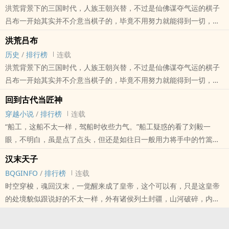
洪荒背景下的三国时代，人族王朝兴替，不过是仙佛谋夺气运的棋子
中自己，自己是否还会有今日的成就？ 这是一个土著获得系统，一步
吕布一开始其实并不介意当棋子的，毕竟不用努力就能得到一切，直
步从一介没落庶族在乱世中逐渐成长的故事
到他渐渐发现，自己这枚棋子的作用，注定是拿命来给别人踩的，无
本站提示：各位书友要是觉得《庶族无名》还不错的话请不要忘记向
洪荒吕布
论自己如何努力也没用，他只能去反抗。这个洪荒并不简单
您QQ群和微博里的朋友推荐哦！
历史
/
排行榜
连载
洪荒背景下的三国时代，人族王朝兴替，不过是仙佛谋夺气运的棋子
吕布一开始其实并不介意当棋子的，毕竟不用努力就能得到一切，直
到他渐渐发现，自己这枚棋子的作用，注定是拿命来给别人踩的，无
回到古代当匠神
论自己如何努力也没用，他只能去反抗。这个洪荒并不简单
穿越小说
/
排行榜
连载
“船工，这船不太一样，驾船时收些力气。”船工疑惑的看了刘毅一
眼，不明白，虽是点了点头，但还是如往日一般用力将手中的竹篙往
江里一撑。
汉末天子
BQGINFO
/
排行榜
连载
诸葛亮在听到刘毅话的时候，面色已经有些变了，还未来的及准备，
时空穿梭，魂回汉末，一觉醒来成了皇帝，这个可以有，只是这皇帝
小舟已经如离弦之箭一般窜了出去，盏茶之后停下来时，已经到了江
的处境貌似跟说好的不太一样，外有诸侯列土封疆，山河破碎，内有
心之处，诸葛亮面无人色的跪在床板上，扶着船板呕吐，船工也好不
乱臣胁迫，不得自由，刘协表示压力很大，为了改变自己悲惨的命
了多少。
运，为了能够享受帝王应有的待遇，刘协觉得自己应该拼一把，名臣