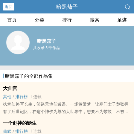
暗黑茄子
返回
首页
分类
排行
搜索
足迹
暗黑茄子
共收录 5 部作品
暗黑茄子的全部作品集
大仙官
其他
/
排行榜
连载
执笔仙路写长生，笑谈天地任逍遥。一场黄粱梦，让寒门士子楚弦拥
有了后世记忆，在这个神佛为尊的大世界中，想要不为蝼蚁，不被奴
役，唯有自强不息。......
一个剑神的诞生
仙武
/
排行榜
连载