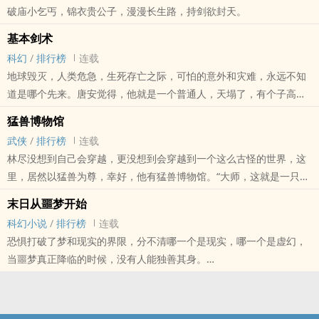
破庙小乞丐，锦衣贵公子，漫漫长生路，持剑欲封天。
基本剑术
科幻
/
排行榜
连载
地球毁灭，人类危急，生死存亡之际，可怕的意外和灾难，永远不知
道是哪个先来。唐安觉得，他就是一个普通人，天塌了，有个子高的
人去顶，可有一天他发现，他成了那个个子最高的人。......
猛兽博物馆
武侠
/
排行榜
连载
林尽没想到自己会穿越，更没想到会穿越到一个这么古怪的世界，这
里，居然以猛兽为尊，幸好，他有猛兽博物馆。“大师，这就是一只半
死的小乌龟啊……”“什么乌龟，这是拥有玄武血脉，将来会晋升到7阶
末日从噩梦开始
的珍奇兽宠。”“那这只掉毛的土狗又是什么名堂？”“土狗？没眼光，这
科幻小说
/
排行榜
连载
是吞天犬的分支后裔，还有一丝麒麟血脉，听我的，赶紧签了血
恐惧打破了梦和现实的界限，分不清哪一个是现实，哪一个是虚幻，
契，......
当噩梦真正降临的时候，没有人能独善其身。
这既是一场危险，也是一次机遇。