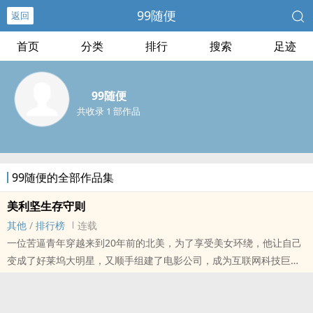
99随便
返回
首页
分类
排行
搜索
足迹
99随便
共收录 1 部作品
99随便的全部作品集
美利坚生存守则
其他
/
排行榜
连载
一位苦逼青年穿越来到20年前的北美，为了享受美女环绕，他让自己
变成了好莱坞大明星，又顺手组建了电影公司，成为互联网科技巨
头，纽约华尔街金融巨头，又顺手踏平了大纽约的名媛圈子，收获了
一堆爱情或者与爱情类似的东西。......