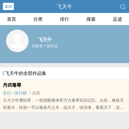
飞天牛
返回
首页
分类
排行
搜索
足迹
飞天牛
共收录 1 部作品
飞天牛的全部作品集
丹武毒尊
玄幻
/
排行榜
连载
天才少年遭陷害，一朝觉醒毒体和万古毒尊轮回记忆。从此，修炼无
双毒功，练就一手以毒炼丹之术，战天才，镇强者，毒霸天下，逆天
纵横……......