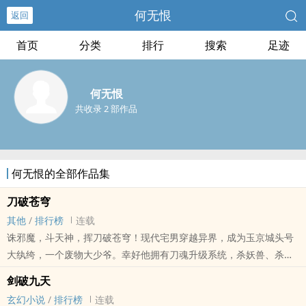
何无恨
返回
首页
分类
排行
搜索
足迹
何无恨
共收录 2 部作品
何无恨的全部作品集
刀破苍穹
其他
/
排行榜
连载
诛邪魔，斗天神，挥刀破苍穹！现代宅男穿越异界，成为玉京城头号
大纨绔，一个废物大少爷。幸好他拥有刀魂升级系统，杀妖兽、杀人
都能升级变强，而且修炼没有瓶颈，更能获得神级功法，神通绝学。
剑破九天
昔日的废物大少爷终于逆袭，踩绝顶天才，灭至尊强者，铸就一段华
玄幻小说
/
排行榜
连载
丽的武神传说！嚣张彪悍的人生，从此开始！......