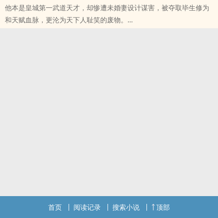
他本是皇城第一武道天才，却惨遭未婚妻设计谋害，被夺取毕生修为
和天赋血脉，更沦为天下人耻笑的废物。
丹田被毁，他注定要背负一世屈辱而无法复仇，绝望之际却发现体内
藏有一座剑神墓！
十八道神秘墓碑刻印着无上剑道绝学，墓中更有一道神剑之魂，名为
葬天！
从此之后，一个亘古未有的剑神横空出世，威震九天！他，一剑灭
魔，一剑诛神！
纵然是九重天阙，也要一剑埋葬！
首页
阅读记录
搜索小说
顶部