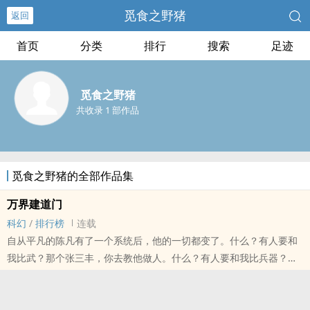
觅食之野猪
返回
首页
分类
排行
搜索
足迹
觅食之野猪
共收录 1 部作品
觅食之野猪的全部作品集
万界建道门
科幻
/
排行榜
连载
自从平凡的陈凡有了一个系统后，他的一切都变了。什么？有人要和
我比武？那个张三丰，你去教他做人。什么？有人要和我比兵器？那
个谁，你去把我的诛仙剑拿来。什么？有人要和我比兵法？那个诸葛
亮，你去和他比划两下。这是一个人有了系统后，不断召唤强者，穿
梭万界建立道门的故事。......