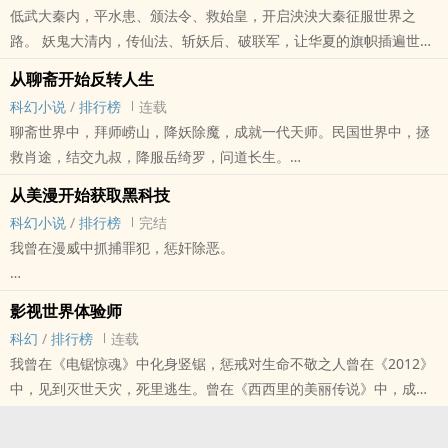
低武大秦内，平水患、颁法令、救始皇，开启泱泱大秦征服世界之
路。 妖鬼大清内，传仙法、斩妖后、破联军，让华夏的旗帜插遍世界
在勇者大冒险中扮演T.H.A冒险团成员，与安岩神荼一同参与各种冒
各地。 高武三国内，灭董卓、战吕布、斗诸葛，于乱世中挽狂澜于既
险。
从聊斋开始反转人生
倒。 神魔大唐内，立道统、敕鬼神、建天庭，成就不朽之基业。 ……
科幻小说
/
排行榜
连载
克苏鲁、东方神话、末世天灾，星际争霸……白子秋穿越一个个世界，
在漫威中扮演最强反派，吊打各路英雄。
聊斋世界中，拜师崂山，降妖除魔，成就一代天师。民国世界中，拯
缔造属于自己的神话。 无敌流，求收藏！
救肖途，结交九叔，降服岳绮罗，问道长生。
本站提示：各位书友要是觉得《我在诸天缔造神话》还不错的话请不
狐妖、凡人、阳神、遮天……
要忘记向您QQ群和微博里的朋友推荐哦！
从美漫开始获取黑科技
国漫世界中，屠龙，帮冯宝宝恢复记忆，成为涂山扛把子。……神秘复
科幻小说
/
排行榜
完结
在诸天扮演各路角色，成就最强影帝！
苏、末日天灾、仙侠洪荒……萧然穿越一个个世界，最终反转自己的人
我曾在漫威中抓捕罪犯，惩奸除恶。
生。
也曾在哆啦A梦中帮助大雄实现梦想。
影视世界体验师
科幻
/
排行榜
连载
又或者化身黑衣人，与外星人斗智斗勇。
我曾在《电锯惊魂》中化身竖锯，惩戒对生命不敬之人曾在《2012》
中，见到灭世天灾，死里逃生。曾在《西西里的美丽传说》中，成为
环太平洋、超能陆战队、端脑、三体、流浪地球……这一个个世界都有
教父，建立商业帝国。曾在《无心法师》中，建立道观，斩妖除魔。
我留下的足迹。
曾在《隐形守护者》中，潜伏卧底，看遍人间冷暖。猩球崛起、新世