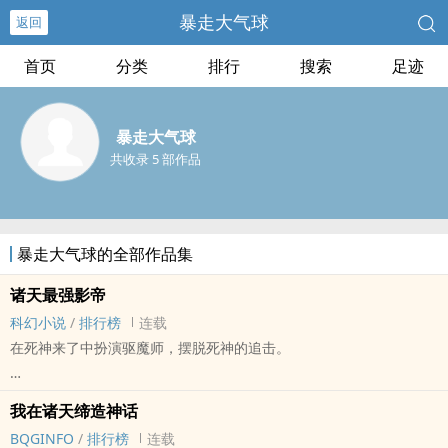
暴走大气球
返回
首页
分类
排行
搜索
足迹
暴走大气球
共收录 5 部作品
暴走大气球的全部作品集
诸天最强影帝
科幻小说
/
排行榜
连载
在死神来了中扮演驱魔师，摆脱死神的追击。
在狄仁杰之神都龙王中扮演大理寺缇骑，与狄仁杰一起侦破龙王案。
我在诸天缔造神话
BQGINFO
/
排行榜
连载
在一人之下中扮演武当山道士，制霸罗天大醮。