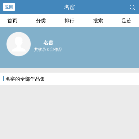
名窑
返回
首页
分类
排行
搜索
足迹
名窑
共收录 0 部作品
名窑的全部作品集