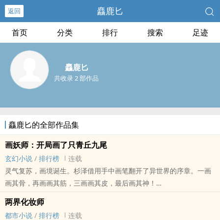
麤鹿匕
返回
首页
分类
排行
搜索
足迹
麤鹿匕
共收录 2 部作品
麤鹿匕的全部作品集
画妖师：开局画了只青丘九尾
玄幻小说
/
排行榜
连载
灵气复苏，画境诞生。杉泽借用手中画笔翻开了异世界的序章。一画
画其骨，再画画其筋，三画画其皮，最后画其神！
两界化妆师
......
都市小说
/
排行榜
连载