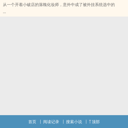
从一个开着小破店的落魄化妆师，意外中成了被外挂系统选中的
“绘面师”。这让杉泽海拥有了绘面成金、抬手改命的能力。殊不知，
能力和使命早就是天平秤两边的砝码，修诡道还是仙道在冥冥中自有
定数。
杉泽海在点满绘面师的所有技能点的同时，迷雾亦在脚下丛生。而布
下这迷雾的人，正在光影深处……
首页
阅读记录
搜索小说
顶部