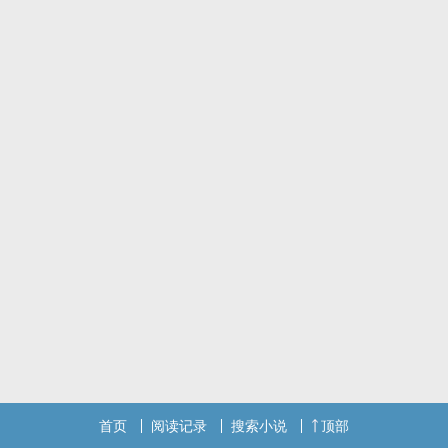
但是紧接的他发现了这是一个架空的朝代，而且还是玄幻世界....原本
脑子里的知识一下子没用了。
但是他多了一个特殊的，从来不和他聊天而且还没有面板的系统！
【叮！宿主获得苦修剑术十年心得】
【叮！宿主获得苦修剑术百年心得】
【叮！宿主获得苦修剑术千年心得】
【叮！宿主获得苦修剑术万年心得】
本书又名《练剑一万年》《这系统为何不理我》
首页
阅读记录
搜索小说
顶部