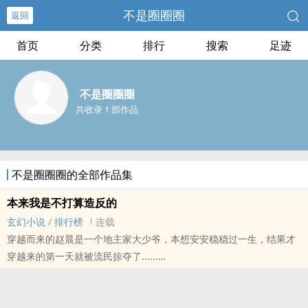
不是圈圈圈
返回
首页
分类
排行
搜索
足迹
不是圈圈圈
共收录 1 部作品
不是圈圈圈的全部作品集
本来我是不打算造反的
玄幻小说
/
排行榜
连载
穿越而来的赵晨是一个地主家大少爷，本想安安稳稳过一生，结果才
穿越来的第一天就被流民掠夺了......
乱世之下必出枭雄，面对世间的不公，赵晨要成为这万疆之主，自立
王朝。