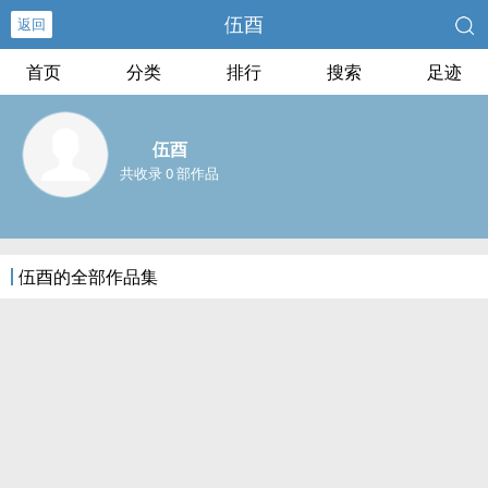
伍酉
返回
首页
分类
排行
搜索
足迹
伍酉
共收录 0 部作品
伍酉的全部作品集