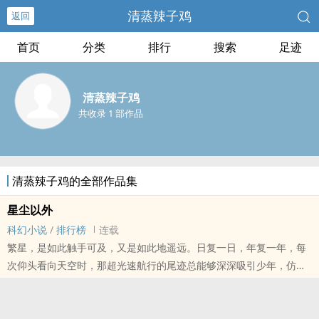
清蒸辣子鸡
返回
首页
分类
排行
搜索
足迹
清蒸辣子鸡
共收录 1 部作品
清蒸辣子鸡的全部作品集
星尘以外
科幻小说
/
排行榜
连载
繁星，是如此触手可及，又是如此地遥远。日复一日，年复一年，每
次仰头看向天空时，那超光速航行的尾迹总能够深深吸引少年，仿佛
这片星海，才是他真正的归宿……