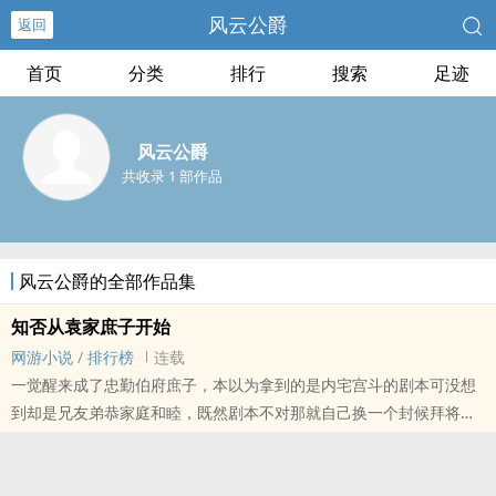
风云公爵
返回
首页
分类
排行
搜索
足迹
风云公爵
共收录 1 部作品
风云公爵的全部作品集
知否从袁家庶子开始
网游小说
/
排行榜
连载
一觉醒来成了忠勤伯府庶子，本以为拿到的是内宅宫斗的剧本可没想
到却是兄友弟恭家庭和睦，既然剧本不对那就自己换一个封候拜将列
土封疆才是他生平所愿。