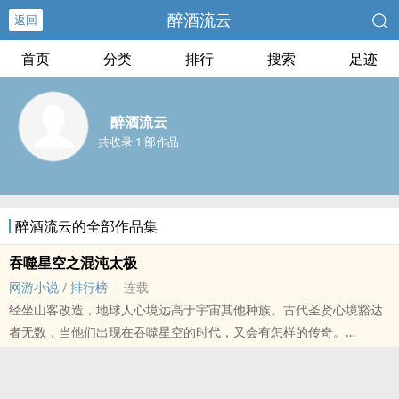
醉酒流云
返回
首页
分类
排行
搜索
足迹
醉酒流云
共收录 1 部作品
醉酒流云的全部作品集
吞噬星空之混沌太极
网游小说
/
排行榜
连载
经坐山客改造，地球人心境远高于宇宙其他种族。古代圣贤心境豁达
者无数，当他们出现在吞噬星空的时代，又会有怎样的传奇。
武学宗师张君宝改造功法失败，意外来到吞噬世界，开始的全新法则
领悟。