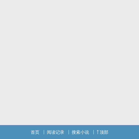
纯吞噬文，不掺杂其他世界，存稿充足，请放心收藏。新书求推荐收
藏包养！
首页
阅读记录
搜索小说
顶部