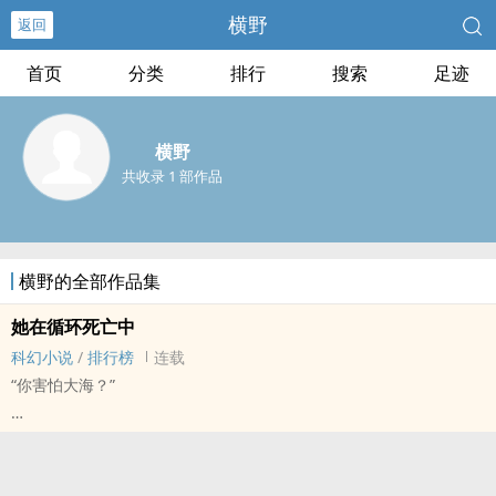
横野
返回
首页
分类
排行
搜索
足迹
横野
共收录 1 部作品
横野的全部作品集
她在循环死亡中
科幻小说
/
排行榜
连载
“你害怕大海？”
“我害怕的是未知。”
“你能看透人心吗？”