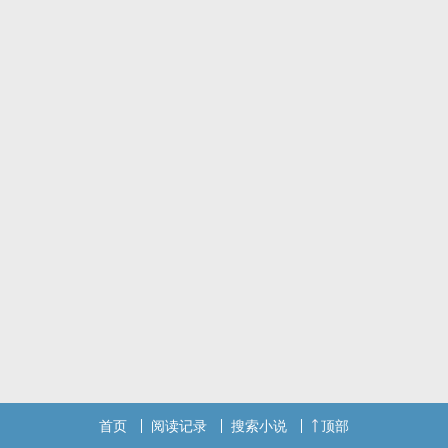
“我看不透。”
“那你为什么不害怕？”
“因为我对它的存在习以为常。&rdq......uo;
我们皆来自尘土，最后也不过化为灰尘【展开】【收起】
首页
阅读记录
搜索小说
顶部