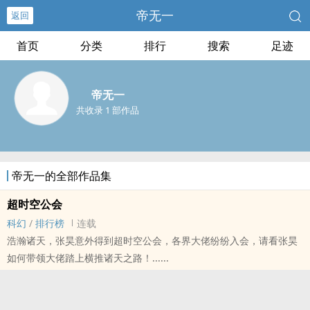
帝无一
返回
首页
分类
排行
搜索
足迹
帝无一
共收录 1 部作品
帝无一的全部作品集
超时空公会
科幻
/
排行榜
连载
浩瀚诸天，张昊意外得到超时空公会，各界大佬纷纷入会，请看张昊
如何带领大佬踏上横推诸天之路！......