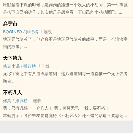
叶默趁着下课的时候，急匆匆的跑进一个没人的小胡同，第一件事就
您QQ群和微博里的朋友推荐哦！
是扒下自己的裤子，其实他只是想查看一下自己的小鸡鸡而已......
弃宇宙
BQGINFO
/
排行榜
连载
地球元气复苏了，但这真不是地球灵气复苏的故事，而是一个流浪宇
宙的故事。
本站提示：各位书友要是觉得《弃宇宙》还不错的话请不要忘记向您
天下第九
QQ群和微博里的朋友推荐哦！
修真小说
/
排行榜
连载
无尽宇宙之中有八道鸿蒙道则，这八道道则每一道都被一个无上强者
融合。
不朽凡人
没有人知道，宇宙之中还有第九道道则，这一道道则破开鸿蒙，无人
修真
/
排行榜
连载
可触。
我，只有凡根，一介凡人！ 我，叫莫无忌！ 我，要不朽！
本站提示：各位书友要是觉得《不朽凡人》还不错的话请不要忘记向
您QQ群和微博里的朋友推荐哦！