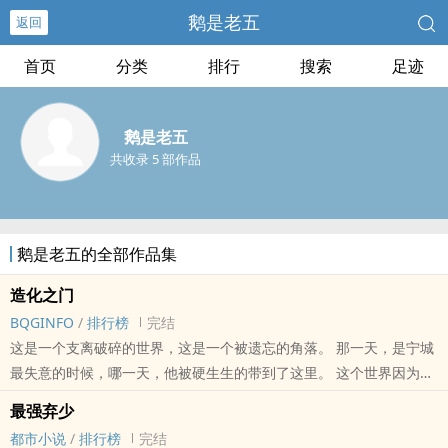
鹅是老五
返回
首页
分类
排行
搜索
足迹
鹅是老五
共收录 5 部作品
鹅是老五的全部作品集
造化之门
BQGINFO
/
排行榜
完结
这是一个支离破碎的世界，这是一个被遗忘的角落。 那一天，是宁城
最失意的时候，哪一天，他被硬生生的带到了这里。 这个世界因为有
了宁城，将在浩瀚星空中留名，将在无尽宇宙中闪耀！ －－－－－－
最强弃少
（造化之门订阅群：五五三六一零六，欢迎订阅的读者朋友加入！）
都市小说
/
排行榜
完结
本站提示：各位书友要是觉得《造化之门》还不错的话请不要忘记向