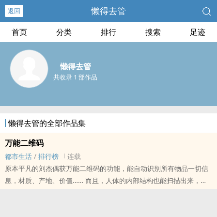
懒得去管
返回
首页
分类
排行
搜索
足迹
懒得去管
共收录 1 部作品
懒得去管的全部作品集
万能二维码
都市生活
/
排行榜
连载
原本平凡的刘杰偶获万能二维码的功能，能自动识别所有物品一切信
息，材质、产地、价值…… 而且，人体的内部结构也能扫描出来，轻
而易举的看出人体毛病和问题…… 从此，原本默默无闻的他在鉴宝和
医术的道..