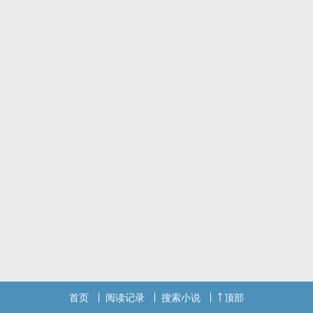
选，我是秦......
首页
阅读记录
搜索小说
顶部