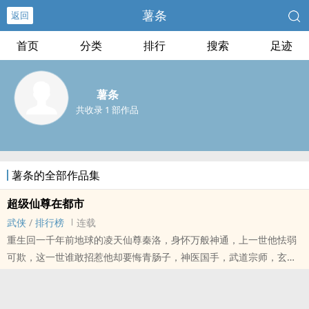
薯条
返回
首页
分类
排行
搜索
足迹
薯条
共收录 1 部作品
薯条的全部作品集
超级仙尊在都市
武侠
/
排行榜
连载
重生回一千年前地球的凌天仙尊秦洛，身怀万般神通，上一世他怯弱
可欺，这一世谁敢招惹他却要悔青肠子，神医国手，武道宗师，玄门
至尊，来一个打一个！纵横天下，谁敢忤逆！仙尊重生，这一世谁人
负我，我便覆灭，乾坤天地皆在我手！仙尊重生，纵横都市，简单粗
暴，不服就干，上演最强传奇！武道医道玄法卜卦，三千大道随便你