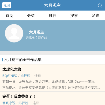
六月观主
返回
首页
分类
排行
搜索
足迹
六月观主
共收录 5 部作品
六月观主的全部作品集
太虚化龙篇
BQGINFO
/
排行榜
连载
有朝一日，龙升九天，遨游万界。龙即是我，我即为龙——庄冥。
本站提示：各位书友要是觉得《太虚化龙篇》还不错的话请不要忘记
向您QQ群和微博里的朋友推荐哦！
完蛋！我成替身了！
修真小说
/
排行榜
连载