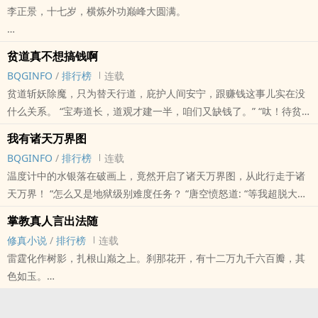
李正景，十七岁，横炼外功巅峰大圆满。
身份：羽化仙宗古月峰外门弟子，建安侯次子。
贫道真不想搞钱啊
BQGINFO
/
排行榜
连载
隐藏身份：千幻神君第七百六十三具备用肉身。
贫道斩妖除魔，只为替天行道，庇护人间安宁，跟赚钱这事儿实在没
什么关系。 “宝寿道长，道观才建一半，咱们又缺钱了。” “呔！待贫
运势：修行脏腑养气内功（残缺错版），未能养出内气，并已伤及脏
道再斩它几头妖魔回来！” 你说这么一个赚钱建房子的道士，能有什
腑根基，于七日后内门弟子考核之中晋升失败，从而遭千幻神君弃
我有诸天万界图
么坏心思呢？ —— 斩妖除魔换赏钱，青云道观依山建。 有朝一日称
用，炼为血丹，死无全尸！
BQGINFO
/
排行榜
连载
道祖，传法惠泽人世间。
温度计中的水银落在破画上，竟然开启了诸天万界图，从此行走于诸
本站提示：各位书友要是觉得《贫道真不想搞钱啊》还不错的话请不
改命之法如下：……
天万界！ “怎么又是地狱级别难度任务？ “唐空愤怒道: “等我超脱大千
要忘记向您QQ群和微博里的朋友推荐哦！
世界，迟早把那个傻缺作者吊起来打！”六月帅观主：“本作者写书多
掌教真人言出法随
“我李正景分明是正经仙宗弟子，怎么他娘的成了备用肉身？”
年，新书创意众多，聚合在此，一章就能完结三本，让这个不尊作者
修真小说
/
排行榜
连载
的主角死个好几回，不信你看！”
雷霆化作树影，扎根山巅之上。刹那花开，有十二万九千六百瓣，其
……
本站提示：各位书友要是觉得《我有诸天万界图》还不错的话请不要
色如玉。
忘记向您QQ群和微博里的朋友推荐哦！
本书又名《完蛋！我成替身了！》、《正经人修仙传》、《正经人修
陆掌教摘下此花，口含道韵：“本座今日得道！”言出法随，立地成
仙谁花钱啊？》等……