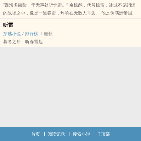
“谍海多凶险，于无声处听惊雷。” 余惊鹊，代号惊雷，冰城不见硝烟
的战场之中，像是一道春雷，炸响在无数人耳边。 他是伪满洲帝国心
脏上的一根刺，时不时就要刺痛他们一下，却又难以拔除。 惊雷破
听雷
柱，天地换颜，守望黎明的黑暗中，雷声先鸣。
穿越小说
/
排行榜
连载
…………………………………… 每一个人，生来都有天赋，只是天赋不同。
暮冬之后，听春雷起！
当一个人的天赋，是适合做谍报工作的时候，这样的天赋，是好是
坏？ 谍报工作没有成功的人，都是失败者，都是在辜负别人的信任。
敌人的信任，甚至是自己人的信任。 没有成功，没有失败。 要么“默
默无闻”，要么“身死道消”。
本站提示：各位书友要是觉得《惊雷》还不错的话请不要忘记向您QQ
群和微博里的朋友推荐哦！
首页
阅读记录
搜索小说
顶部