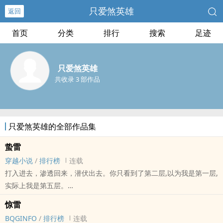
只爱煞英雄
返回
首页
分类
排行
搜索
足迹
只爱煞英雄
共收录 3 部作品
只爱煞英雄的全部作品集
蛰雷
穿越小说
/
排行榜
连载
打入进去，渗透回来，潜伏出去。你只看到了第二层,以为我是第一层,
实际上我是第五层。
惊雷
书友群：578700671
BQGINFO
/
排行榜
连载