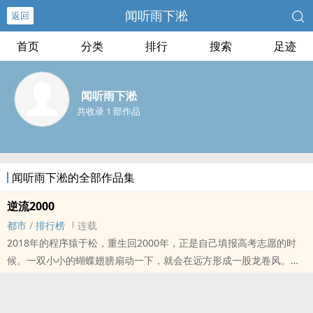
闻听雨下淞
返回
首页
分类
排行
搜索
足迹
闻听雨下淞
共收录 1 部作品
闻听雨下淞的全部作品集
逆流2000
都市
/
排行榜
连载
2018年的程序猿于松，重生回2000年，正是自己填报高考志愿的时
候。一双小小的蝴蝶翅膀扇动一下，就会在远方形成一股龙卷风。卖
外挂、开私服，赚取第一桶金后，于松开始了自己牛逼的生活。百度
的贴吧，360的免费杀毒软件，腾讯的微信，都成了于松的产业。提
前研发安卓系统，让手机智能化提前到来...重生了，那就大干一场