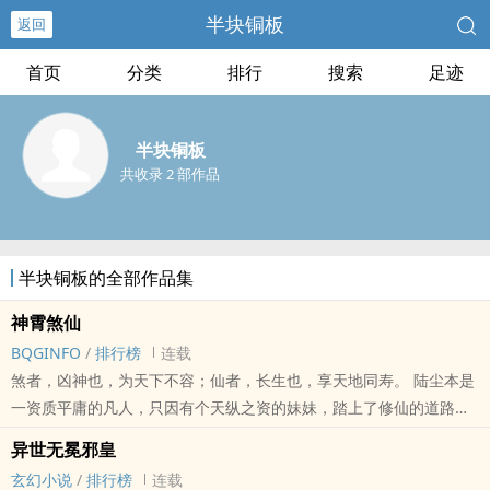
半块铜板
返回
首页
分类
排行
搜索
足迹
半块铜板
共收录 2 部作品
半块铜板的全部作品集
神霄煞仙
BQGINFO
/
排行榜
连载
煞者，凶神也，为天下不容；仙者，长生也，享天地同寿。 陆尘本是
一资质平庸的凡人，只因有个天纵之资的妹妹，踏上了修仙的道路。
奈何仙道一途弱肉强食、血雨腥风，既然平凡的修炼保护不了自己心
异世无冕邪皇
爱的人，为煞又如何！杀尽天下人又如何！ 谁说正道才能长生？ 长生
玄幻小说
/
排行榜
连载
之路，红颜踏歌，纵横神霄，唯我煞仙！ 各位书友要是觉得《神霄煞