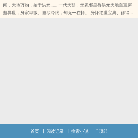
闻，天地万物，始于洪元…… 一代天骄，无冕邪皇得洪元天地至宝穿
仙》还不错的话请不要忘记向您QQ群和微博里的朋友推荐哦！
越异世，身家卑微、遭尽冷眼，却无一在怀。 身怀绝世宝典、修得无
本站提示：各位书友要是觉得《神霄煞仙》还不错的话请不要忘记向
上神功，隐于大市、弄天下于股掌。 所谓： 任由红尘漫漫、天道渺
您QQ群和微博里的朋友推荐哦！
渺。 我自长空破浪、仗剑踏歌。 顺我者生，逆我者亡是我的原则。
携众美眷、畅游天下是我的心愿。 吾乃邪皇、天地无冕！（邪皇超级
群：91529283，也可以加入神霄粉丝群：176410743）
首页
阅读记录
搜索小说
顶部