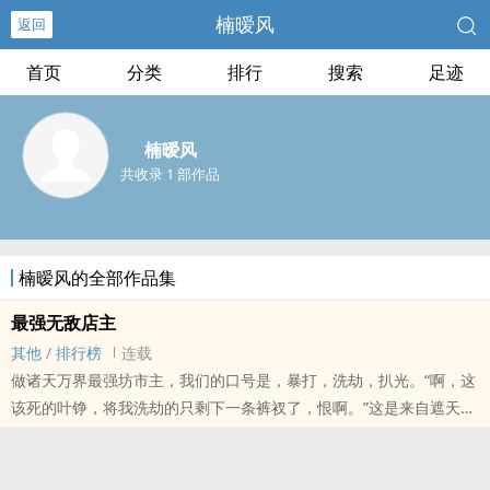
楠暧风
返回
首页
分类
排行
搜索
足迹
楠暧风
共收录 1 部作品
楠暧风的全部作品集
最强无敌店主
其他
/
排行榜
连载
做诸天万界最强坊市主，我们的口号是，暴打，洗劫，扒光。“啊，这
该死的叶铮，将我洗劫的只剩下一条裤衩了，恨啊。”这是来自遮天世
界，缺德道士的血泪控诉。以肥，嗷嗷待宰，前期节奏没把控好，快
了点，后面绝对精彩，求收藏，求入坑。......